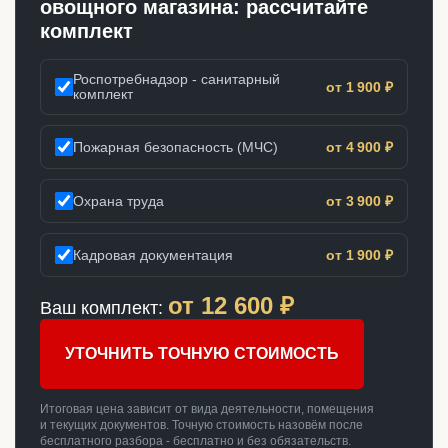
овощного магазина: рассчитайте
комплект
Роспотребнадзор - санитарный
от 1 900 ₽
комплект
Пожарная безопасность (МЧС)
от 4 900 ₽
Охрана труда
от 3 900 ₽
Кадровая документация
от 1 900 ₽
от
12 600
₽
Ваш комплект:
УТОЧНИТЬ ТОЧНУЮ СТОИМОСТЬ
Итоговая цена зависит от вида деятельности, помещения
и текущих документов. Точную стоимость назовём после
бесплатного разбора - бесплатно и без обязательств.