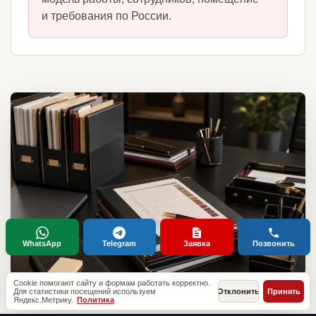
и требования по России.
WhatsApp
Telegram
Заявка
Позвонить
Cookie помогают сайту и формам работать корректно.
Для статистики посещений используем
Отклонить
Принять
Яндекс.Метрику.
Политика