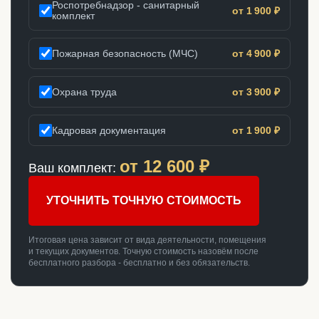
Роспотребнадзор - санитарный
от 1 900 ₽
комплект
Пожарная безопасность (МЧС)
от 4 900 ₽
Охрана труда
от 3 900 ₽
Кадровая документация
от 1 900 ₽
от
12 600
₽
Ваш комплект:
УТОЧНИТЬ ТОЧНУЮ СТОИМОСТЬ
Итоговая цена зависит от вида деятельности, помещения
и текущих документов. Точную стоимость назовём после
бесплатного разбора - бесплатно и без обязательств.