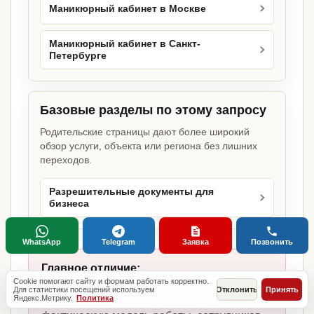
Маникюрный кабинет в Москве
Маникюрный кабинет в Санкт-
Петербурге
Базовые разделы по этому запросу
Родительские страницы дают более широкий
обзор услуги, объекта или региона без лишних
переходов.
Разрешительные документы для
бизнеса
WhatsApp
Telegram
Заявка
Позвонить
Главное отличие:
не копируем шаблоны, а собираем
Cookie помогают сайту и формам работать корректно.
Для статистики посещений используем
Отклонить
Принять
комплект под маникюрный кабинет,
Яндекс.Метрику.
Политика