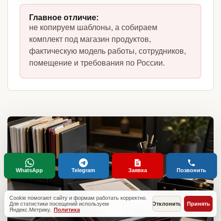
Главное отличие:
не копируем шаблоны, а собираем
комплект под магазин продуктов,
фактическую модель работы, сотрудников,
помещение и требования по России.
WhatsApp
Telegram
Заявка
Позвонить
Cookie помогают сайту и формам работать корректно.
Для статистики посещений используем
Отклонить
Принять
Яндекс.Метрику.
Политика