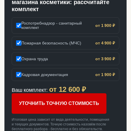
магазина косметики: рассчитайте
комплект
Роспотребнадзор - санитарный
от 1 900 ₽
комплект
Пожарная безопасность (МЧС)
от 4 900 ₽
Охрана труда
от 3 900 ₽
Кадровая документация
от 1 900 ₽
от
12 600
₽
Ваш комплект:
УТОЧНИТЬ ТОЧНУЮ СТОИМОСТЬ
Итоговая цена зависит от вида деятельности, помещения
и текущих документов. Точную стоимость назовём после
бесплатного разбора - бесплатно и без обязательств.