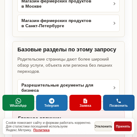
Магазин фермерских продуктов
в Москве
Магазин фермерских продуктов
в Санкт-Петербурге
Базовые разделы по этому запросу
Родительские страницы дают более широкий
обзор услуги, объекта или региона без лишних
переходов.
Разрешительные документы для
бизнеса
WhatsApp
Telegram
Заявка
Позвонить
Главное отличие:
Cookie помогают сайту и формам работать корректно.
не копируем шаблоны, а собираем
Для статистики посещений используем
Отклонить
Принять
Яндекс.Метрику.
Политика
комплект под магазин фермерских