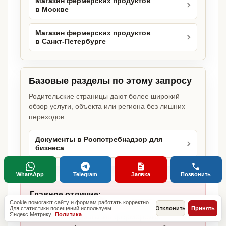
Магазин фермерских продуктов
в Москве
Магазин фермерских продуктов
в Санкт-Петербурге
Базовые разделы по этому запросу
Родительские страницы дают более широкий
обзор услуги, объекта или региона без лишних
переходов.
Документы в Роспотребнадзор для
бизнеса
WhatsApp
Telegram
Заявка
Позвонить
Главное отличие:
Cookie помогают сайту и формам работать корректно.
не копируем шаблоны, а собираем
Для статистики посещений используем
Отклонить
Принять
Яндекс.Метрику.
Политика
комплект под магазин фермерских