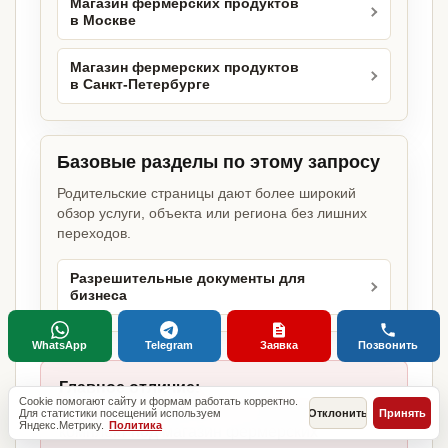
Магазин фермерских продуктов
в Москве
Магазин фермерских продуктов
в Санкт-Петербурге
Базовые разделы по этому запросу
Родительские страницы дают более широкий
обзор услуги, объекта или региона без лишних
переходов.
Разрешительные документы для
бизнеса
WhatsApp
Telegram
Заявка
Позвонить
Главное отличие:
Cookie помогают сайту и формам работать корректно.
не копируем шаблоны, а собираем
Для статистики посещений используем
Отклонить
Принять
Яндекс.Метрику.
Политика
комплект под магазин фермерских