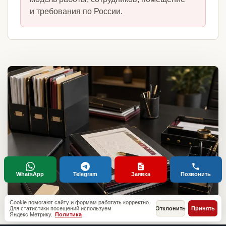
и требования по России.
WhatsApp
Telegram
Заявка
Позвонить
Cookie помогают сайту и формам работать корректно.
Для статистики посещений используем
Отклонить
Принять
Яндекс.Метрику.
Политика