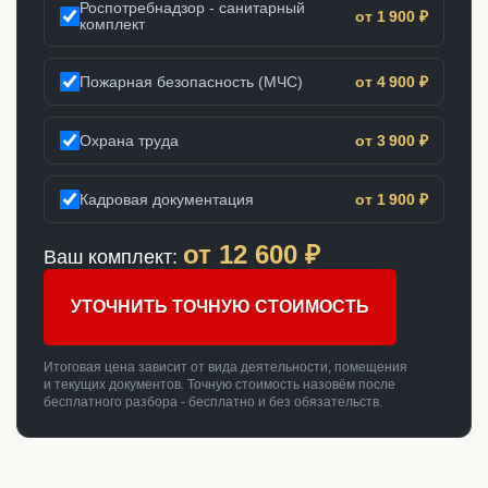
Роспотребнадзор - санитарный
от 1 900 ₽
комплект
Пожарная безопасность (МЧС)
от 4 900 ₽
Охрана труда
от 3 900 ₽
Кадровая документация
от 1 900 ₽
от
12 600
₽
Ваш комплект:
УТОЧНИТЬ ТОЧНУЮ СТОИМОСТЬ
Итоговая цена зависит от вида деятельности, помещения
и текущих документов. Точную стоимость назовём после
бесплатного разбора - бесплатно и без обязательств.