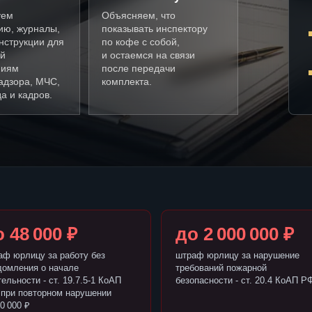
уем
Объясняем, что
ию, журналы,
показывать инспектору
нструкции для
по кофе с собой,
ой
и остаемся на связи
ниям
после передачи
адзора, МЧС,
комплекта.
а и кадров.
 48 000 ₽
до 2 000 000 ₽
аф юрлицу за работу без
штраф юрлицу за нарушение
домления о начале
требований пожарной
ельности - ст. 19.7.5-1 КоАП
безопасности - ст. 20.4 КоАП Р
 при повторном нарушении
0 000 ₽