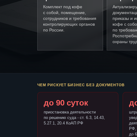
Комплект под кофе
Актуализир
с собой, помещение,
документац
сотрудников и требования
приказы и и
контролирующих органов
кофе с соб
по России.
по требова
Роспотребн
охраны труд
ЧЕМ РИСКУЕТ БИЗНЕС БЕЗ ДОКУМЕНТОВ
до 90 суток
до
приостановка деятельности
штр
по решению суда - ст. 6.3, 14.43,
уве
5.27.1, 20.4 КоАП РФ
деят
РФ,
до 6