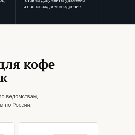
од
готовим документы удаленно
и сопровождаем внедрение
для кофе
ок
по ведомствам,
м по России.