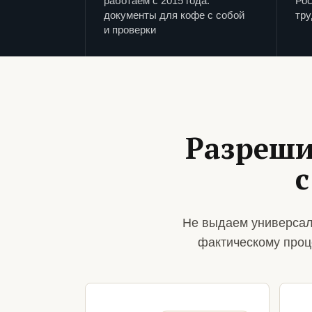
работаем с 2015 года:
Рос
документы для кофе с собой
тру
и проверки
Разреши
с
Не выдаем универсал
фактическому проц