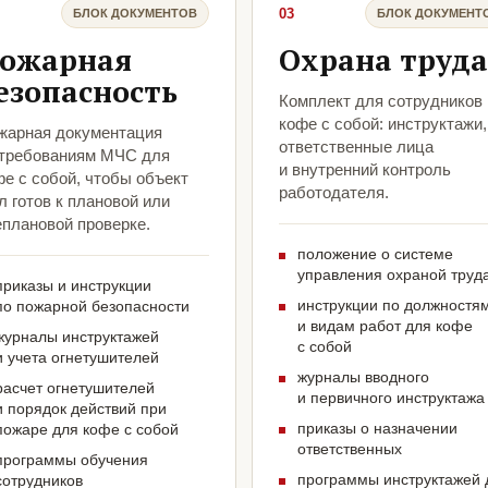
03
БЛОК ДОКУМЕНТОВ
БЛОК ДОКУМЕНТ
ожарная
Охрана труда
езопасность
Комплект для сотрудников
кофе с собой: инструктажи,
жарная документация
ответственные лица
 требованиям МЧС для
и внутренний контроль
е с собой, чтобы объект
работодателя.
 готов к плановой или
еплановой проверке.
положение о системе
управления охраной труд
приказы и инструкции
инструкции по должностя
по пожарной безопасности
и видам работ для кофе
журналы инструктажей
с собой
и учета огнетушителей
журналы вводного
расчет огнетушителей
и первичного инструктажа
и порядок действий при
приказы о назначении
пожаре для кофе с собой
ответственных
программы обучения
программы инструктажей 
сотрудников