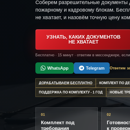
Соберем разрешительные документы д
пожарному и кадровому блокам. Беспл
не хватает, и назовём точную цену ком
УЗНАТЬ, КАКИХ ДОКУМЕНТОВ
НЕ ХВАТАЕТ
Бесплатно · 15 минут · ответим в мессенджере, есл
WhatsApp
Telegram
Ответим за
ДОРАБАТЫВАЕМ БЕСПЛАТНО
КОМПЛЕКТ ПО 
ПОДДЕРЖКА ПО КОМПЛЕКТУ - 1 ГОД
НОВЫЕ ТР
01
02
Комплект под
Готовнос
требования
к провер