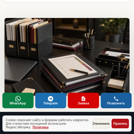
WhatsApp
Telegram
Заявка
Позвонить
Cookie помогают сайту и формам работать корректно.
Для статистики посещений используем
Отклонить
Принять
Яндекс.Метрику.
Политика
ТИПОВЫЕ СИТУАЦИИ КЛИЕНТОВ