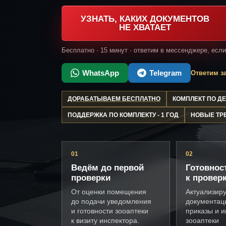
УЗНАТЬ, КАКИХ ДОКУМЕНТОВ
НЕ ХВАТАЕТ
Бесплатно · 15 минут · ответим в мессенджере, есл
WhatsApp
Telegram
Ответим за
ДОРАБАТЫВАЕМ БЕСПЛАТНО
КОМПЛЕКТ ПО 
ПОДДЕРЖКА ПО КОМПЛЕКТУ - 1 ГОД
НОВЫЕ ТР
01
02
Ведём до первой
Готовнос
проверки
к провер
От оценки помещения
Актуализир
до подачи уведомления
документац
и готовности зооаптеки
приказы и и
к визиту инспектора.
зооаптеки