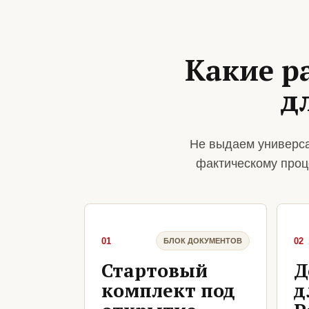
Какие р
д
Не выдаем универса
фактическому проц
01
02
БЛОК ДОКУМЕНТОВ
Стартовый
Д
комплект под
д