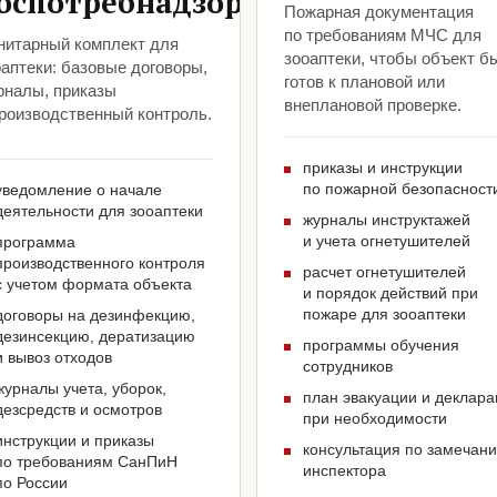
оспотребнадзора
Пожарная документация
по требованиям МЧС для
нитарный комплект для
зооаптеки, чтобы объект б
аптеки: базовые договоры,
готов к плановой или
рналы, приказы
внеплановой проверке.
производственный контроль.
приказы и инструкции
по пожарной безопасност
уведомление о начале
деятельности для зооаптеки
журналы инструктажей
и учета огнетушителей
программа
производственного контроля
расчет огнетушителей
с учетом формата объекта
и порядок действий при
пожаре для зооаптеки
договоры на дезинфекцию,
дезинсекцию, дератизацию
программы обучения
и вывоз отходов
сотрудников
журналы учета, уборок,
план эвакуации и деклар
дезсредств и осмотров
при необходимости
инструкции и приказы
консультация по замечан
по требованиям СанПиН
инспектора
по России