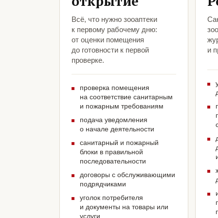
открытие
Р
Всё, что нужно зооаптеки
Са
к первому рабочему дню:
зоо
от оценки помещения
жу
до готовности к первой
и 
проверке.
проверка помещения
на соответствие санитарным
и пожарным требованиям
подача уведомления
о начале деятельности
санитарный и пожарный
блоки в правильной
последовательности
договоры с обслуживающими
подрядчиками
уголок потребителя
и документы на товары или
услуги