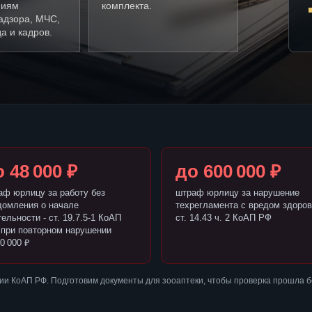
ниям
комплекта.
адзора, МЧС,
а и кадров.
 48 000 ₽
до 600 000 ₽
аф юрлицу за работу без
штраф юрлицу за нарушение
домления о начале
техрегламента с вредом здоров
ельности - ст. 19.7.5-1 КоАП
ст. 14.43 ч. 2 КоАП РФ
 при повторном нарушении
0 000 ₽
ии КоАП РФ. Подготовим документы для зооаптеки, чтобы проверка прошла 