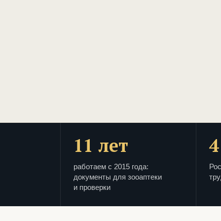
11 лет
4
работаем с 2015 года:
Рос
документы для зооаптеки
тру
и проверки