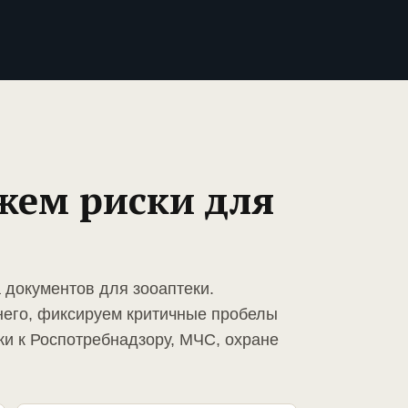
жем риски для
 документов для зооаптеки.
него, фиксируем критичные пробелы
ки к Роспотребнадзору, МЧС, охране