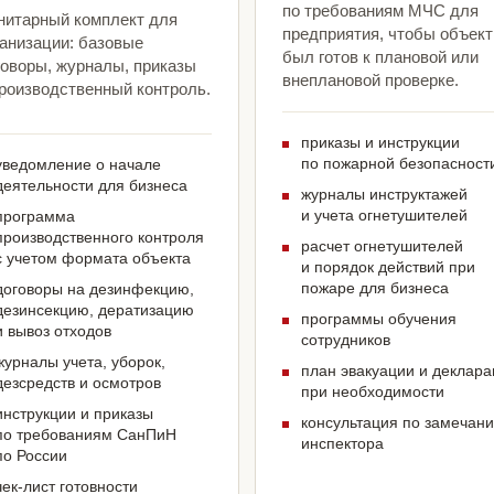
по требованиям МЧС для
нитарный комплект для
предприятия, чтобы объект
ганизации: базовые
был готов к плановой или
говоры, журналы, приказы
внеплановой проверке.
производственный контроль.
приказы и инструкции
по пожарной безопасност
уведомление о начале
деятельности для бизнеса
журналы инструктажей
и учета огнетушителей
программа
производственного контроля
расчет огнетушителей
с учетом формата объекта
и порядок действий при
пожаре для бизнеса
договоры на дезинфекцию,
дезинсекцию, дератизацию
программы обучения
и вывоз отходов
сотрудников
журналы учета, уборок,
план эвакуации и деклар
дезсредств и осмотров
при необходимости
инструкции и приказы
консультация по замечан
по требованиям СанПиН
инспектора
по России
чек-лист готовности