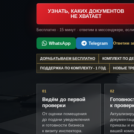
УЗНАТЬ, КАКИХ ДОКУМЕНТОВ
НЕ ХВАТАЕТ
Бесплатно · 15 минут · ответим в мессенджере, есл
WhatsApp
Telegram
Ответим за
ДОРАБАТЫВАЕМ БЕСПЛАТНО
КОМПЛЕКТ ПО 
ПОДДЕРЖКА ПО КОМПЛЕКТУ - 1 ГОД
НОВЫЕ ТР
01
02
Ведём до первой
Готовнос
проверки
к провер
От оценки помещения
Актуализир
до подачи уведомления
документац
и готовности бизнеса
приказы и и
к визиту инспектора.
вашей комп