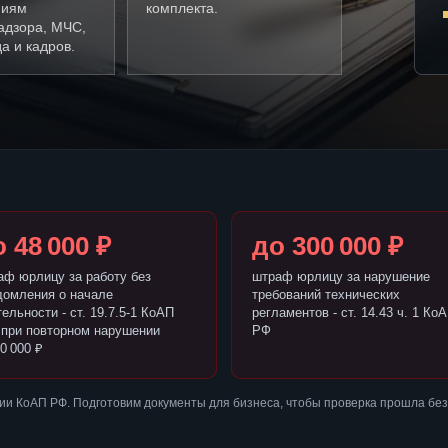
ниям
комплекта.
адзора, МЧС,
а и кадров.
 48 000 ₽
до 300 000 ₽
аф юрлицу за работу без
штраф юрлицу за нарушение
домления о начале
требований технических
ельности - ст. 19.7.5-1 КоАП
регламентов - ст. 14.43 ч. 1 Ко
 при повторном нарушении
РФ
0 000 ₽
ии КоАП РФ. Подготовим документы для бизнеса, чтобы проверка прошла бе