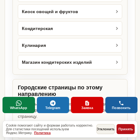
Киоск овощей и фруктов
Кондитерская
Кулинария
Магазин кондитерских изделий
Городские страницы по этому
направлению
Если объект работает в конкретном городе,
WhatsApp
Telegram
Заявка
Позвонить
можно сразу открыть релевантную городскую
страницу.
Cookie помогают сайту и формам работать корректно.
Для статистики посещений используем
Отклонить
Принять
Торговля в Москве
Яндекс.Метрику.
Политика