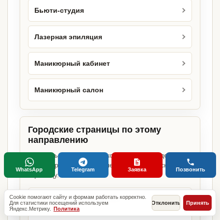
Бьюти-студия
Лазерная эпиляция
Маникюрный кабинет
Маникюрный салон
Городские страницы по этому
направлению
Если объект работает в конкретном городе,
можно сразу открыть релевантную городскую
WhatsApp
Telegram
Заявка
Позвонить
страницу.
Cookie помогают сайту и формам работать корректно.
Студия красоты в Москве
Для статистики посещений используем
Отклонить
Принять
Яндекс.Метрику.
Политика