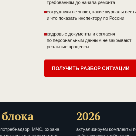
требованиям до начала ремонта
сотрудники не знают, какие журналы вест
и что показать инспектору по России
кадровые документы и согласия
по персональным данным не закрывают
реальные процессы
ПОЛУЧИТЬ РАЗБОР СИТУАЦИИ
 блока
2026
потребнадзор, МЧС, охрана
актуализируем комплекты п
да и кадры в одном контуре
действующие требования