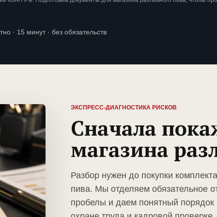
и КоАП РФ. Подготовим документы для магазина разливного пива, чтобы пр
тно · 15 минут · без обязательств
ЭКСПРЕСС-ДИАГНОСТИКА РИСКОВ
Сначала пока
магазина раз
Разбор нужен до покупки комплект
пива. Мы отделяем обязательное о
пробелы и даем понятный порядок 
охране труда и кадровой проверке.