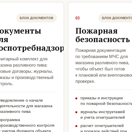
03
БЛОК ДОКУМЕНТОВ
БЛОК ДОКУМЕНТ
окументы
Пожарная
ля
безопасность
оспотребнадзора
Пожарная документация
по требованиям МЧС для
нитарный комплект для
магазина разливного пива,
азина разливного пива:
чтобы объект был готов
зовые договоры, журналы,
к плановой или внепланово
иказы и производственный
проверке.
троль.
приказы и инструкции
уведомление о начале
по пожарной безопасност
деятельности для магазина
разливного пива
журналы инструктажей
и учета огнетушителей
программа
производственного контроля
расчет огнетушителей
с учетом формата объекта
и порядок действий при