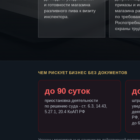
и готовности магазина
приказы и и
разливного пива к визиту
магазина ра
инспектора.
по требова
Роспотребн
охраны труд
ЧЕМ РИСКУЕТ БИЗНЕС БЕЗ ДОКУМЕНТОВ
до 90 суток
до
приостановка деятельности
штр
по решению суда - ст. 6.3, 14.43,
уве
5.27.1, 20.4 КоАП РФ
деят
РФ,
до 6