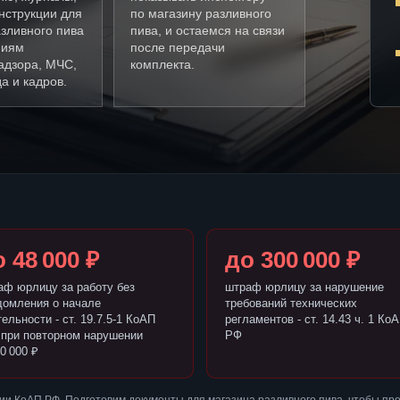
нструкции для
по магазину разливного
зливного пива
пива, и остаемся на связи
ниям
после передачи
адзора, МЧС,
комплекта.
а и кадров.
 48 000 ₽
до 300 000 ₽
аф юрлицу за работу без
штраф юрлицу за нарушение
домления о начале
требований технических
ельности - ст. 19.7.5-1 КоАП
регламентов - ст. 14.43 ч. 1 Ко
 при повторном нарушении
РФ
0 000 ₽