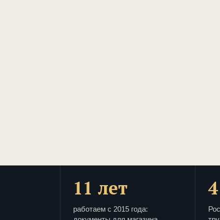
11 лет
4
работаем с 2015 года:
Рос
документы для магазина
тру