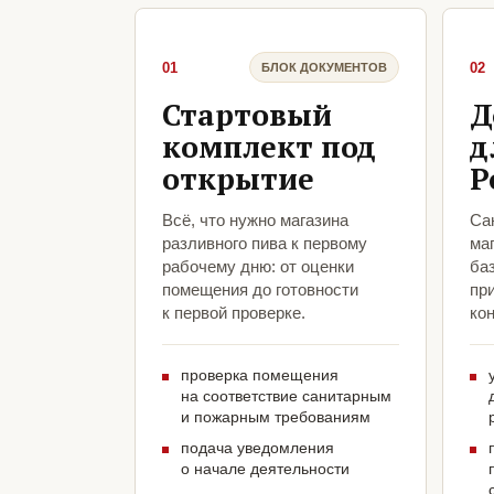
01
02
БЛОК ДОКУМЕНТОВ
Стартовый
Д
комплект под
д
открытие
Р
Всё, что нужно магазина
Са
разливного пива к первому
маг
рабочему дню: от оценки
ба
помещения до готовности
пр
к первой проверке.
кон
проверка помещения
на соответствие санитарным
и пожарным требованиям
подача уведомления
о начале деятельности