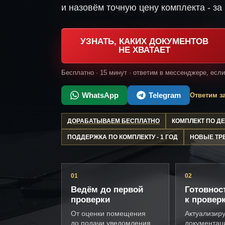
и назовём точную цену комплекта - за 
УЗНАТЬ, КАКИХ ДОКУМЕНТОВ
НЕ ХВАТАЕТ
Бесплатно · 15 минут · ответим в мессенджере, есл
WhatsApp
Telegram
Ответим за
ДОРАБАТЫВАЕМ БЕСПЛАТНО
КОМПЛЕКТ ПО 
ПОДДЕРЖКА ПО КОМПЛЕКТУ - 1 ГОД
НОВЫЕ ТР
01
02
Ведём до первой
Готовнос
проверки
к провер
От оценки помещения
Актуализир
до подачи уведомления
документац