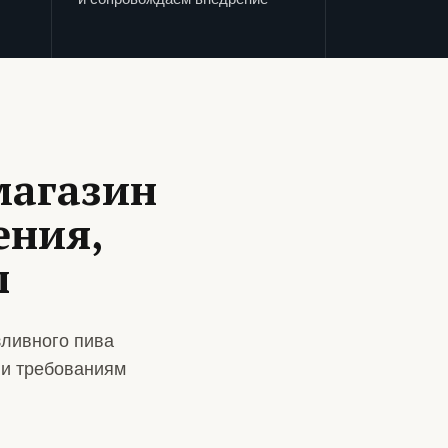
магазин
ения,
ы
зливного пива
 и требованиям