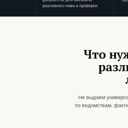
разливного пива и проверки
Что ну
разл
Не выдаем универса
по ведомствам, факт