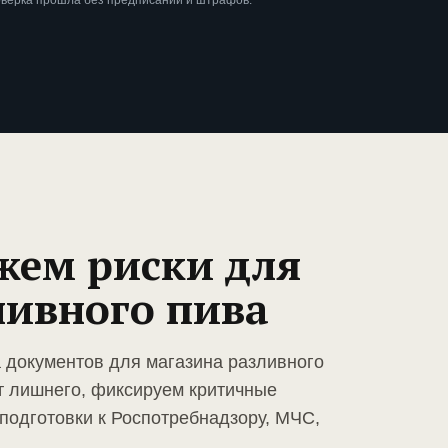
оверка прошла без предписаний и штрафов.
жем риски для
ливного пива
а документов для магазина разливного
т лишнего, фиксируем критичные
подготовки к Роспотребнадзору, МЧС,