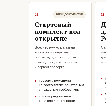
01
02
БЛОК ДОКУМЕНТОВ
Стартовый
Д
комплект под
д
открытие
Р
Всё, что нужно магазина
Са
косметики к первому
ма
рабочему дню: от оценки
до
помещения до готовности
и 
к первой проверке.
проверка помещения
на соответствие санитарным
и пожарным требованиям
подача уведомления
о начале деятельности