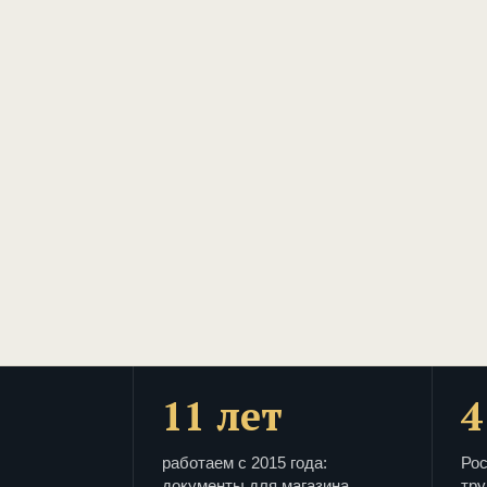
11 лет
4
работаем с 2015 года:
Рос
документы для магазина
тру