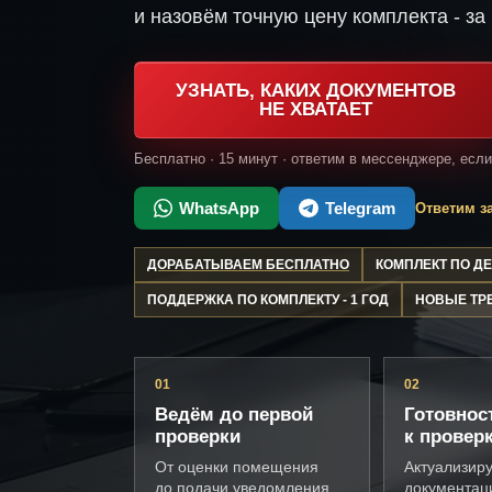
и назовём точную цену комплекта - за 
УЗНАТЬ, КАКИХ ДОКУМЕНТОВ
НЕ ХВАТАЕТ
Бесплатно · 15 минут · ответим в мессенджере, есл
WhatsApp
Telegram
Ответим за
ДОРАБАТЫВАЕМ БЕСПЛАТНО
КОМПЛЕКТ ПО 
ПОДДЕРЖКА ПО КОМПЛЕКТУ - 1 ГОД
НОВЫЕ ТР
01
02
Ведём до первой
Готовнос
проверки
к провер
От оценки помещения
Актуализир
до подачи уведомления
документац