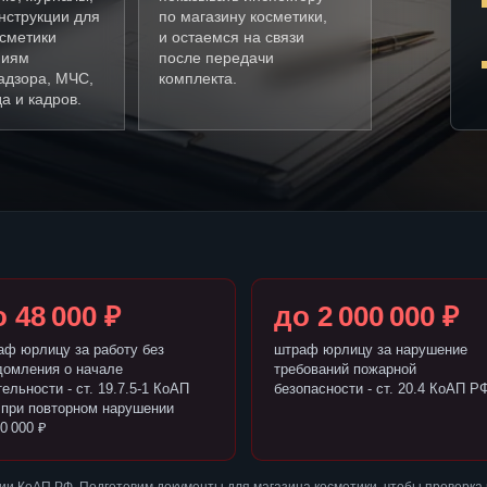
нструкции для
по магазину косметики,
осметики
и остаемся на связи
ниям
после передачи
адзора, МЧС,
комплекта.
а и кадров.
 48 000 ₽
до 2 000 000 ₽
аф юрлицу за работу без
штраф юрлицу за нарушение
домления о начале
требований пожарной
ельности - ст. 19.7.5-1 КоАП
безопасности - ст. 20.4 КоАП Р
 при повторном нарушении
0 000 ₽