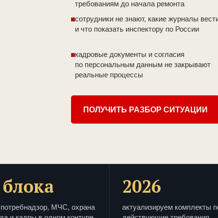
требованиям до начала ремонта
сотрудники не знают, какие журналы вест
и что показать инспектору по России
кадровые документы и согласия
по персональным данным не закрывают
реальные процессы
ПОЛУЧИТЬ РАЗБОР СИТУАЦИИ
 блока
2026
потребнадзор, МЧС, охрана
актуализируем комплекты п
да и кадры в одном контуре
действующие требования