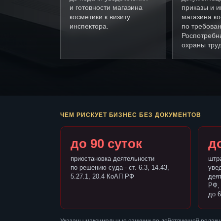
и готовности магазина
приказы и и
косметики к визиту
магазина к
инспектора.
по требова
Роспотребн
охраны труд
ЧЕМ РИСКУЕТ БИЗНЕС БЕЗ ДОКУМЕНТОВ
до 90 суток
до
приостановка деятельности
штр
по решению суда - ст. 6.3, 14.43,
уве
5.27.1, 20.4 КоАП РФ
деят
РФ,
до 6