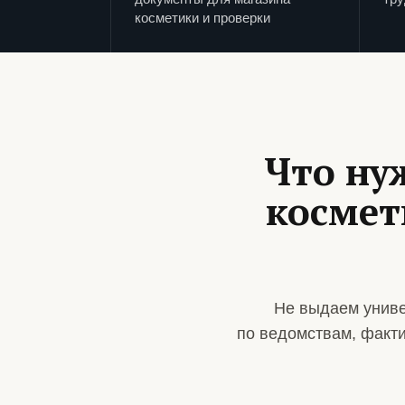
косметики и проверки
Что ну
космет
Не выдаем униве
по ведомствам, факт