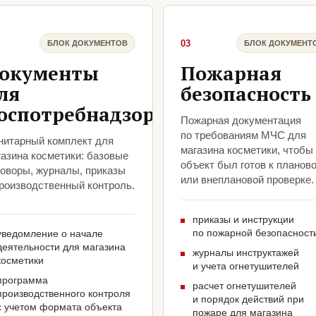
03
БЛОК ДОКУМЕНТОВ
БЛОК ДОКУМЕНТ
окументы
Пожарная
ля
безопасность
оспотребнадзора
Пожарная документация
по требованиям МЧС для
нитарный комплект для
магазина косметики, чтобы
газина косметики: базовые
объект был готов к планов
говоры, журналы, приказы
или внеплановой проверке.
производственный контроль.
приказы и инструкции
по пожарной безопасност
уведомление о начале
деятельности для магазина
журналы инструктажей
косметики
и учета огнетушителей
программа
расчет огнетушителей
производственного контроля
и порядок действий при
с учетом формата объекта
пожаре для магазина