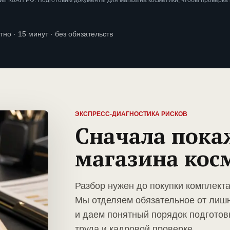
и КоАП РФ. Подготовим документы для магазина косметики, чтобы проверка
тно · 15 минут · без обязательств
ЭКСПРЕСС-ДИАГНОСТИКА РИСКОВ
Сначала пока
магазина кос
Разбор нужен до покупки комплекта
Мы отделяем обязательное от лиш
и даем понятный порядок подготов
труда и кадровой проверке.