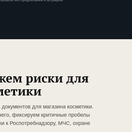
 прошла без предписаний и штрафов.
жем риски для
метики
 документов для магазина косметики.
него, фиксируем критичные пробелы
ки к Роспотребнадзору, МЧС, охране