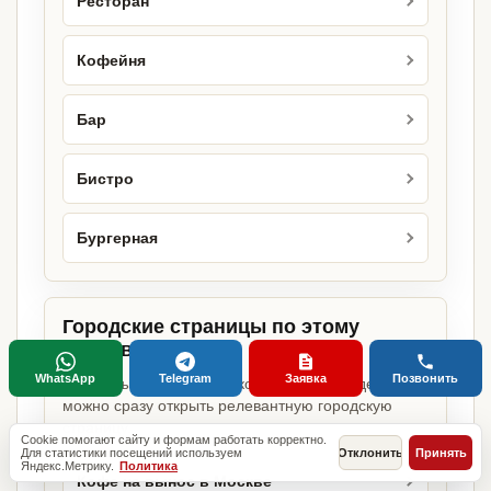
Ресторан
Кофейня
Бар
Бистро
Бургерная
Городские страницы по этому
направлению
WhatsApp
Telegram
Заявка
Позвонить
Если объект работает в конкретном городе,
можно сразу открыть релевантную городскую
страницу.
Cookie помогают сайту и формам работать корректно.
Для статистики посещений используем
Отклонить
Принять
Яндекс.Метрику.
Политика
Кофе на вынос в Москве