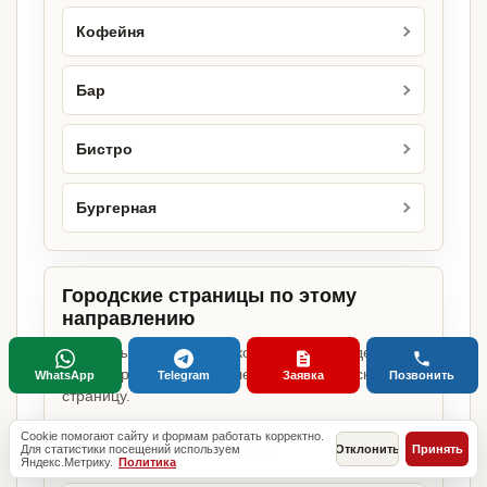
Кофейня
Бар
Бистро
Бургерная
Городские страницы по этому
направлению
Если объект работает в конкретном городе,
можно сразу открыть релевантную городскую
WhatsApp
Telegram
Заявка
Позвонить
страницу.
Cookie помогают сайту и формам работать корректно.
Кафе фаст-фуда в Москве
Для статистики посещений используем
Отклонить
Принять
Яндекс.Метрику.
Политика