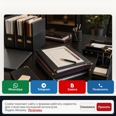
WhatsApp
Telegram
Заявка
Позвонить
Cookie помогают сайту и формам работать корректно.
Для статистики посещений используем
Отклонить
Принять
Яндекс.Метрику.
Политика
ТИПОВЫЕ СИТУАЦИИ КЛИЕНТОВ