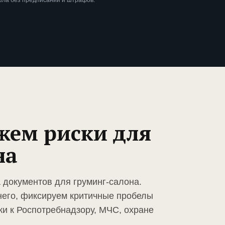
шла без предписаний и штрафов.
жем риски для
на
 документов для груминг-салона.
него, фиксируем критичные пробелы
ки к Роспотребнадзору, МЧС, охране