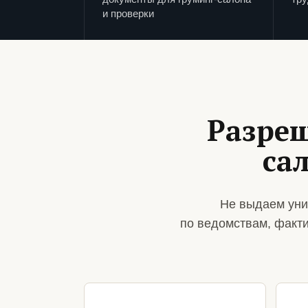
и проверки
Разреш
са
Не выдаем уни
по ведомствам, факт