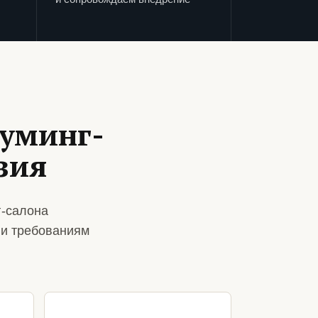
руминг-
зия
г-салона
 и требованиям