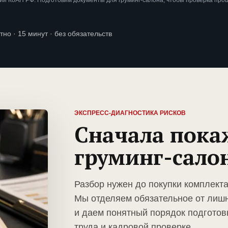
и КоАП РФ. Подготовим документы для груминг-салона, чтобы проверка про
тно · 15 минут · без обязательств
ЭКСПРЕСС-ДИАГНОСТИКА РИСКОВ
Сначала пока
груминг-сало
Разбор нужен до покупки комплекта
Мы отделяем обязательное от лиш
и даем понятный порядок подготов
труда и кадровой проверке.