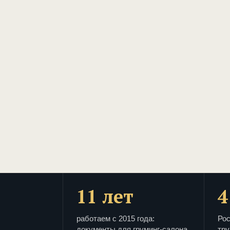
11 лет
4
работаем с 2015 года:
Рос
документы для груминг-салона
тру