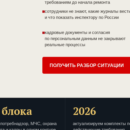
требованиям до начала ремонта
сотрудники не знают, какие журналы вест
и что показать инспектору по России
кадровые документы и согласия
по персональным данным не закрывают
реальные процессы
ПОЛУЧИТЬ РАЗБОР СИТУАЦИИ
 блока
2026
потребнадзор, МЧС, охрана
актуализируем комплекты п
да и кадры в одном контуре
действующие требования