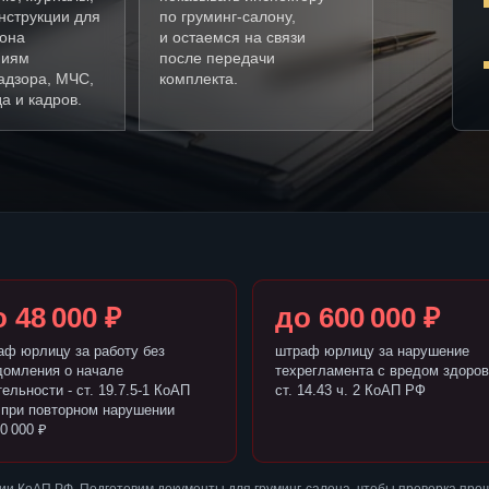
нструкции для
по груминг-салону,
лона
и остаемся на связи
ниям
после передачи
адзора, МЧС,
комплекта.
а и кадров.
 48 000 ₽
до 600 000 ₽
аф юрлицу за работу без
штраф юрлицу за нарушение
домления о начале
техрегламента с вредом здоров
ельности - ст. 19.7.5-1 КоАП
ст. 14.43 ч. 2 КоАП РФ
 при повторном нарушении
0 000 ₽