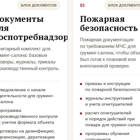
03
БЛОК ДОКУМЕНТОВ
БЛОК ДОКУМЕНТ
окументы
Пожарная
ля
безопасность
оспотребнадзора
Пожарная документация
по требованиям МЧС для
нитарный комплект для
груминг-салона, чтобы объ
уминг-салона: базовые
был готов к плановой или
говоры, журналы, приказы
внеплановой проверке.
производственный контроль.
приказы и инструкции
по пожарной безопасност
уведомление о начале
деятельности для груминг-
журналы инструктажей
салона
и учета огнетушителей
программа
расчет огнетушителей
производственного контроля
и порядок действий при
с учетом формата объекта
пожаре для груминг-сало
договоры на дезинфекцию,
программы обучения
дезинсекцию, дератизацию
сотрудников