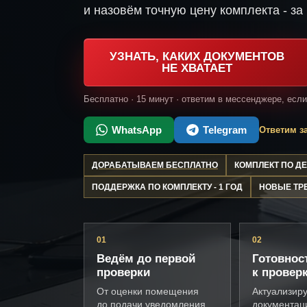
и назовём точную цену комплекта - за 
УЗНАТЬ, КАКИХ ДОКУМЕНТОВ
НЕ ХВАТАЕТ
Бесплатно · 15 минут · ответим в мессенджере, есл
WhatsApp
Telegram
Ответим за
ДОРАБАТЫВАЕМ БЕСПЛАТНО
КОМПЛЕКТ ПО 
ПОДДЕРЖКА ПО КОМПЛЕКТУ - 1 ГОД
НОВЫЕ ТР
01
02
Ведём до первой
Готовнос
проверки
к провер
От оценки помещения
Актуализир
до подачи уведомления
документац