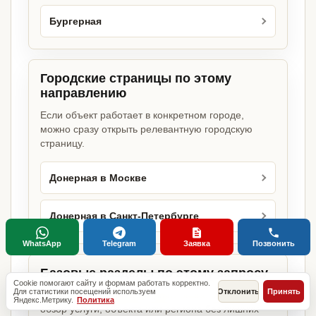
Бургерная
Городские страницы по этому
направлению
Если объект работает в конкретном городе,
можно сразу открыть релевантную городскую
страницу.
Донерная в Москве
Донерная в Санкт-Петербурге
WhatsApp
Telegram
Заявка
Позвонить
Базовые разделы по этому запросу
Cookie помогают сайту и формам работать корректно.
Для статистики посещений используем
Отклонить
Принять
Родительские страницы дают более широкий
Яндекс.Метрику.
Политика
обзор услуги, объекта или региона без лишних