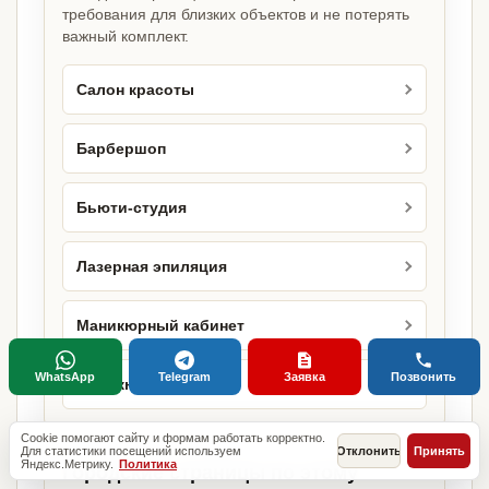
требования для близких объектов и не потерять
важный комплект.
Салон красоты
Барбершоп
Бьюти-студия
Лазерная эпиляция
Маникюрный кабинет
WhatsApp
Telegram
Заявка
Позвонить
Маникюрный салон
Cookie помогают сайту и формам работать корректно.
Для статистики посещений используем
Отклонить
Принять
Яндекс.Метрику.
Политика
Городские страницы по этому