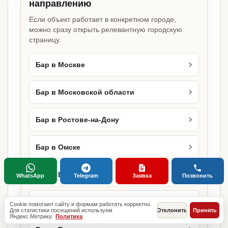
направлению
Если объект работает в конкретном городе,
можно сразу открыть релевантную городскую
страницу.
Бар в Москве
Бар в Московской области
Бар в Ростове-на-Дону
Бар в Омске
Бар в Воронеже
WhatsApp
Telegram
Заявка
Позвонить
Бар в Перми
Cookie помогают сайту и формам работать корректно.
Для статистики посещений используем
Отклонить
Принять
Яндекс.Метрику.
Политика