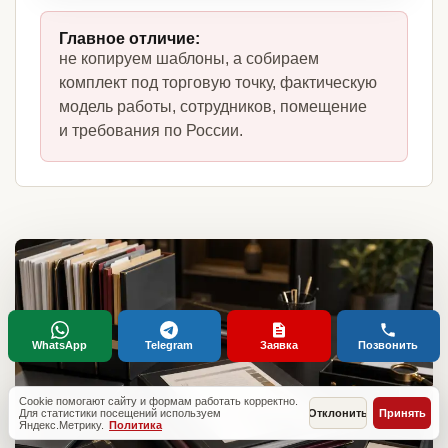
Главное отличие:
не копируем шаблоны, а собираем
комплект под торговую точку, фактическую
модель работы, сотрудников, помещение
и требования по России.
WhatsApp
Telegram
Заявка
Позвонить
Cookie помогают сайту и формам работать корректно.
Для статистики посещений используем
Отклонить
Принять
Яндекс.Метрику.
Политика