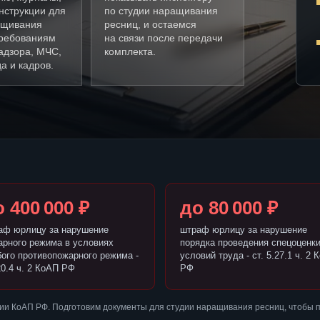
нструкции для
по студии наращивания
ащивания
ресниц, и остаемся
требованиям
на связи после передачи
адзора, МЧС,
комплекта.
а и кадров.
 400 000 ₽
до 80 000 ₽
аф юрлицу за нарушение
штраф юрлицу за нарушение
арного режима в условиях
порядка проведения спецоценк
бого противопожарного режима -
условий труда - ст. 5.27.1 ч. 2 
20.4 ч. 2 КоАП РФ
РФ
ии КоАП РФ. Подготовим документы для студии наращивания ресниц, чтобы 