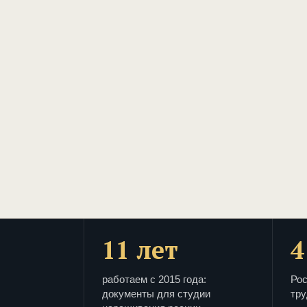
11 лет
4
работаем с 2015 года:
Рос
документы для студии
тру