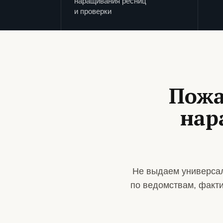
наращивания ресниц
и проверки
Пожа
нар
Не выдаем универсал
по ведомствам, факт