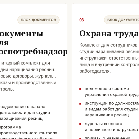
03
БЛОК ДОКУМЕНТОВ
БЛОК ДОКУМЕНТ
окументы
Охрана труда
ля
Комплект для сотрудников
оспотребнадзора
студии наращивания ресни
инструктажи, ответственны
нитарный комплект для
лица и внутренний контрол
удии наращивания ресниц:
работодателя.
зовые договоры, журналы,
иказы и производственный
положение о системе
троль.
управления охраной труд
инструкции по должностя
уведомление о начале
и видам работ для студии
деятельности для студии
наращивания ресниц
наращивания ресниц
журналы вводного
программа
и первичного инструктажа
производственного контроля
приказы о назначении
с учетом формата объекта