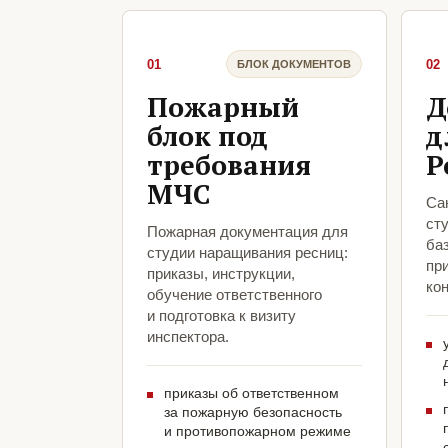
01
02
БЛОК ДОКУМЕНТОВ
Пожарный
Д
блок под
д
требования
Р
МЧС
Са
ст
Пожарная документация для
ба
студии наращивания ресниц:
пр
приказы, инструкции,
кон
обучение ответственного
и подготовка к визиту
инспектора.
приказы об ответственном
за пожарную безопасность
и противопожарном режиме