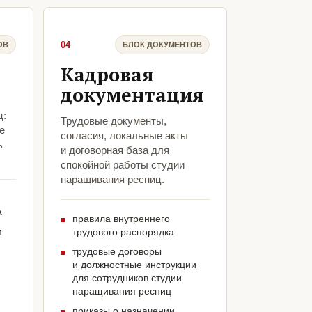
04
ОВ
БЛОК ДОКУМЕНТОВ
Кадровая
документация
ц:
Трудовые документы,
е
согласия, локальные акты
ь
и договорная база для
спокойной работы студии
наращивания ресниц.
а
правила внутреннего
м
трудового распорядка
трудовые договоры
и должностные инструкции
для сотрудников студии
наращивания ресниц
приказы о назначении