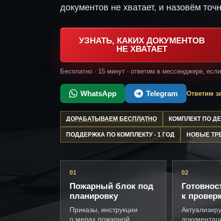
документов не хватает, и назовём точн
УЗНАТЬ, КАКИХ ДОКУМЕНТОВ
НЕ ХВАТАЕТ
Бесплатно · 15 минут · ответим в мессенджере, есл
WhatsApp
Telegram
Ответим за
ДОРАБАТЫВАЕМ БЕСПЛАТНО
КОМПЛЕКТ ПО 
ПОДДЕРЖКА ПО КОМПЛЕКТУ - 1 ГОД
НОВЫЕ ТР
01
02
Пожарный блок под
Готовнос
планировку
к провер
Приказы, инструкции
Актуализир
о мерах пожарной
документац