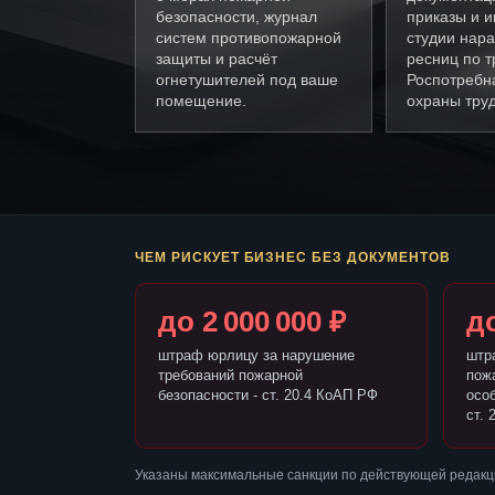
безопасности, журнал
приказы и и
систем противопожарной
студии нар
защиты и расчёт
ресниц по 
огнетушителей под ваше
Роспотребн
помещение.
охраны труд
ЧЕМ РИСКУЕТ БИЗНЕС БЕЗ ДОКУМЕНТОВ
до 2 000 000 ₽
до
штраф юрлицу за нарушение
штр
требований пожарной
пож
безопасности - ст. 20.4 КоАП РФ
осо
ст. 
Указаны максимальные санкции по действующей редакц