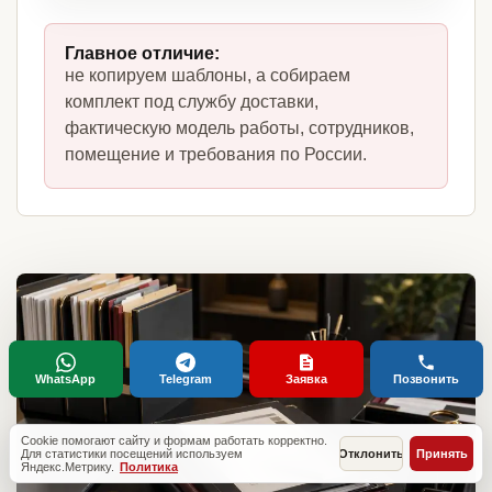
Главное отличие:
не копируем шаблоны, а собираем
комплект под службу доставки,
фактическую модель работы, сотрудников,
помещение и требования по России.
WhatsApp
Telegram
Заявка
Позвонить
Cookie помогают сайту и формам работать корректно.
Для статистики посещений используем
Отклонить
Принять
Яндекс.Метрику.
Политика