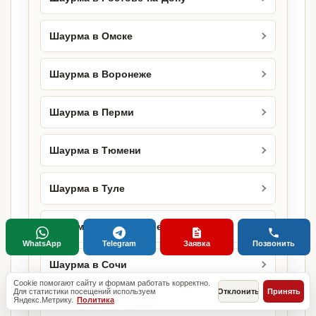
Шаурма в Омске
Шаурма в Воронеже
Шаурма в Перми
Шаурма в Тюмени
Шаурма в Туле
Шаурма в Ставрополе
WhatsApp
Telegram
Заявка
Позвонить
Шаурма в Сочи
Cookie помогают сайту и формам работать корректно.
Для статистики посещений используем
Отклонить
Принять
Яндекс.Метрику.
Политика
Шаурма в Белгороде