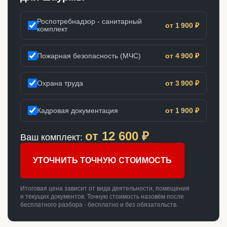
Роспотребнадзор - санитарный
от 1 900 ₽
комплект
Пожарная безопасность (МЧС)
от 4 900 ₽
Охрана труда
от 3 900 ₽
Кадровая документация
от 1 900 ₽
от
12 600
₽
Ваш комплект:
УТОЧНИТЬ ТОЧНУЮ СТОИМОСТЬ
Итоговая цена зависит от вида деятельности, помещения
и текущих документов. Точную стоимость назовём после
бесплатного разбора - бесплатно и без обязательств.