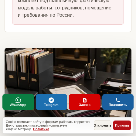
комплект под шашлычную, фактическую
модель работы, сотрудников, помещение
и требования по России.
WhatsApp
Telegram
Заявка
Позвонить
Cookie помогают сайту и формам работать корректно.
Для статистики посещений используем
Отклонить
Принять
Яндекс.Метрику.
Политика