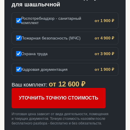
для шашлычной
Роспотребнадзор - санитарный
от 1 900 ₽
комплект
Пожарная безопасность (МЧС)
от 4 900 ₽
Охрана труда
от 3 900 ₽
Кадровая документация
от 1 900 ₽
от
12 600
₽
Ваш комплект:
УТОЧНИТЬ ТОЧНУЮ СТОИМОСТЬ
Итоговая цена зависит от вида деятельности, помещения
и текущих документов. Точную стоимость назовём после
бесплатного разбора - бесплатно и без обязательств.