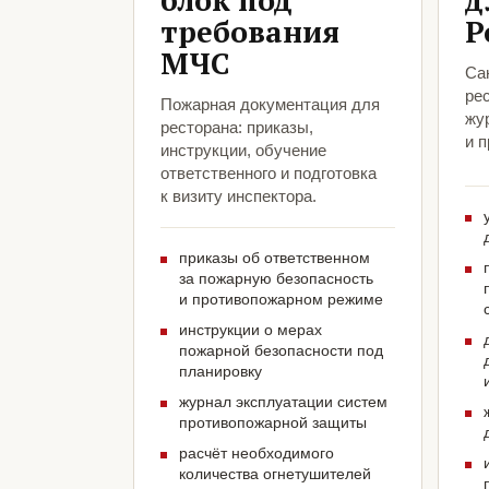
блок под
д
требования
Р
МЧС
Са
ре
Пожарная документация для
жу
ресторана: приказы,
и 
инструкции, обучение
ответственного и подготовка
к визиту инспектора.
приказы об ответственном
за пожарную безопасность
и противопожарном режиме
инструкции о мерах
пожарной безопасности под
планировку
журнал эксплуатации систем
противопожарной защиты
расчёт необходимого
количества огнетушителей