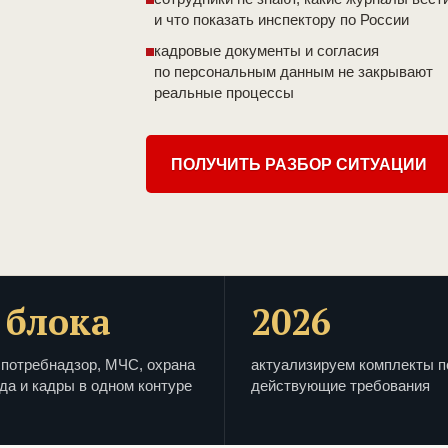
и что показать инспектору по России
кадровые документы и согласия
по персональным данным не закрывают
реальные процессы
ПОЛУЧИТЬ РАЗБОР СИТУАЦИИ
 блока
2026
потребнадзор, МЧС, охрана
актуализируем комплекты п
да и кадры в одном контуре
действующие требования