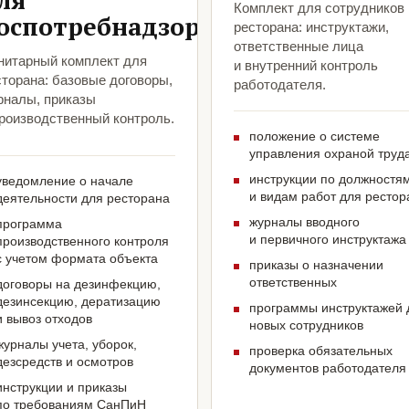
ля
Комплект для сотрудников
оспотребнадзора
ресторана: инструктажи,
ответственные лица
нитарный комплект для
и внутренний контроль
сторана: базовые договоры,
работодателя.
рналы, приказы
производственный контроль.
положение о системе
управления охраной труд
инструкции по должностя
уведомление о начале
и видам работ для рестор
деятельности для ресторана
журналы вводного
программа
и первичного инструктажа
производственного контроля
с учетом формата объекта
приказы о назначении
ответственных
договоры на дезинфекцию,
дезинсекцию, дератизацию
программы инструктажей 
и вывоз отходов
новых сотрудников
журналы учета, уборок,
проверка обязательных
дезсредств и осмотров
документов работодателя
инструкции и приказы
по требованиям СанПиН