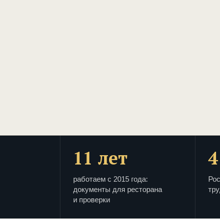
11 лет
4
работаем с 2015 года:
Рос
документы для ресторана
тру
и проверки