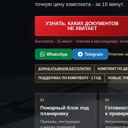
точную цену комплекта - за 15 минут.
УЗНАТЬ, КАКИХ ДОКУМЕНТОВ
НЕ ХВАТАЕТ
Бесплатно · 15 минут · ответим в мессенджере, есл
WhatsApp
Telegram
Ответим за
ДОРАБАТЫВАЕМ БЕСПЛАТНО
КОМПЛЕКТ ПО 
ПОДДЕРЖКА ПО КОМПЛЕКТУ - 1 ГОД
НОВЫЕ ТР
01
02
Пожарный блок под
Готовнос
планировку
к провер
Приказы, инструкции
Актуализир
о мерах пожарной
документац