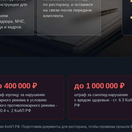
нструкции для
по ресторану, и остаемся
на связи после передачи
ниям
комплекта.
адзора, МЧС,
а и кадров.
 400 000 ₽
до 1 000 000 ₽
аф юрлицу за нарушение
штраф за санэпид-нарушение
арного режима в условиях
с вредом здоровью - ст. 6.3 Ко
бого противопожарного режима -
РФ
20.4 ч. 2 КоАП РФ
ии КоАП РФ. Подготовим документы для ресторана, чтобы проверка прошла 