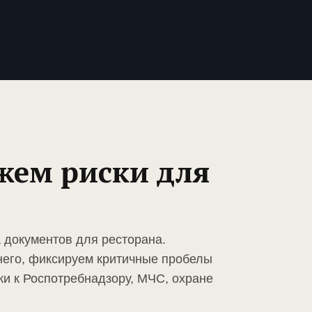
жем риски для
а документов для ресторана.
него, фиксируем критичные пробелы
ки к Роспотребнадзору, МЧС, охране