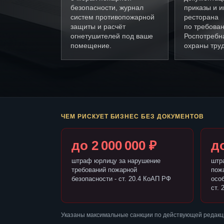
безопасности, журнал
приказы и и
систем противопожарной
ресторана
защиты и расчёт
по требова
огнетушителей под ваше
Роспотребн
помещение.
охраны труд
ЧЕМ РИСКУЕТ БИЗНЕС БЕЗ ДОКУМЕНТОВ
до 2 000 000 ₽
до
штраф юрлицу за нарушение
штр
требований пожарной
пож
безопасности - ст. 20.4 КоАП РФ
осо
ст. 
Указаны максимальные санкции по действующей редакц