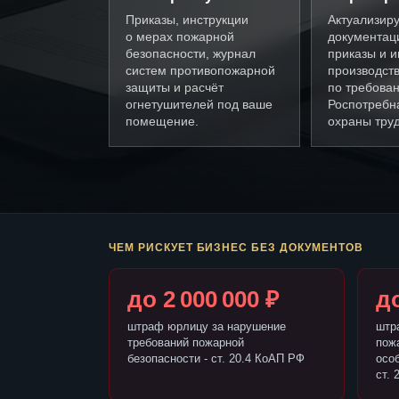
Приказы, инструкции
Актуализир
о мерах пожарной
документац
безопасности, журнал
приказы и и
систем противопожарной
производст
защиты и расчёт
по требова
огнетушителей под ваше
Роспотребн
помещение.
охраны труд
ЧЕМ РИСКУЕТ БИЗНЕС БЕЗ ДОКУМЕНТОВ
до 2 000 000 ₽
до
штраф юрлицу за нарушение
штр
требований пожарной
пож
безопасности - ст. 20.4 КоАП РФ
осо
ст. 