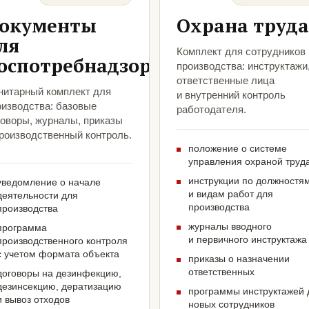
окументы
Охрана труда
ля
Комплект для сотрудников
оспотребнадзора
производства: инструктажи
ответственные лица
нитарный комплект для
и внутренний контроль
оизводства: базовые
работодателя.
говоры, журналы, приказы
производственный контроль.
положение о системе
управления охраной труд
инструкции по должностя
уведомление о начале
и видам работ для
деятельности для
производства
производства
журналы вводного
программа
и первичного инструктажа
производственного контроля
с учетом формата объекта
приказы о назначении
ответственных
договоры на дезинфекцию,
дезинсекцию, дератизацию
программы инструктажей 
и вывоз отходов
новых сотрудников