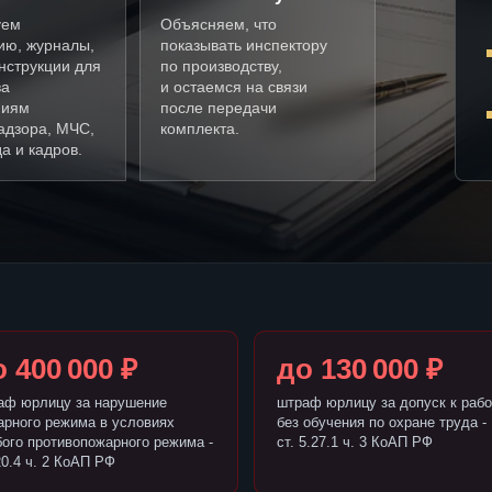
уем
Объясняем, что
ию, журналы,
показывать инспектору
нструкции для
по производству,
ва
и остаемся на связи
ниям
после передачи
адзора, МЧС,
комплекта.
а и кадров.
 400 000 ₽
до 130 000 ₽
аф юрлицу за нарушение
штраф юрлицу за допуск к рабо
арного режима в условиях
без обучения по охране труда -
бого противопожарного режима -
ст. 5.27.1 ч. 3 КоАП РФ
20.4 ч. 2 КоАП РФ