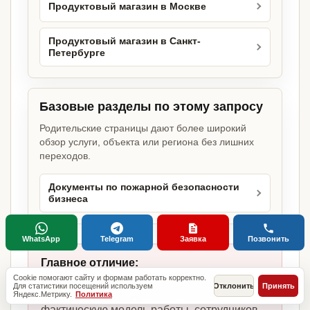
Продуктовый магазин в Москве
Продуктовый магазин в Санкт-
Петербурге
Базовые разделы по этому запросу
Родительские страницы дают более широкий
обзор услуги, объекта или региона без лишних
переходов.
Документы по пожарной безопасности
бизнеса
WhatsApp
Telegram
Заявка
Позвонить
Главное отличие:
не копируем шаблоны, а собираем
Cookie помогают сайту и формам работать корректно.
Для статистики посещений используем
Отклонить
Принять
комплект под продуктовый магазин,
Яндекс.Метрику.
Политика
фактическую модель работы, сотрудников,