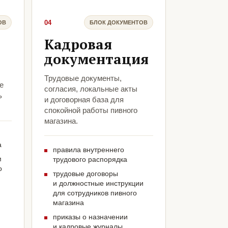
04
ОВ
БЛОК ДОКУМЕНТОВ
Кадровая
документация
Трудовые документы,
е
согласия, локальные акты
ь
и договорная база для
спокойной работы пивного
магазина.
а
правила внутреннего
м
трудового распорядка
о
трудовые договоры
и должностные инструкции
для сотрудников пивного
магазина
приказы о назначении
и кадровые журналы