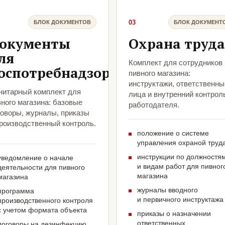
03
БЛОК ДОКУМЕНТОВ
БЛОК ДОКУМЕНТ
окументы
Охрана труда
ля
Комплект для сотрудников
оспотребнадзора
пивного магазина:
инструктажи, ответственны
нитарный комплект для
лица и внутренний контрол
ного магазина: базовые
работодателя.
говоры, журналы, приказы
производственный контроль.
положение о системе
управления охраной труд
инструкции по должностя
уведомление о начале
и видам работ для пивног
деятельности для пивного
магазина
магазина
журналы вводного
программа
и первичного инструктажа
производственного контроля
с учетом формата объекта
приказы о назначении
ответственных
договоры на дезинфекцию,