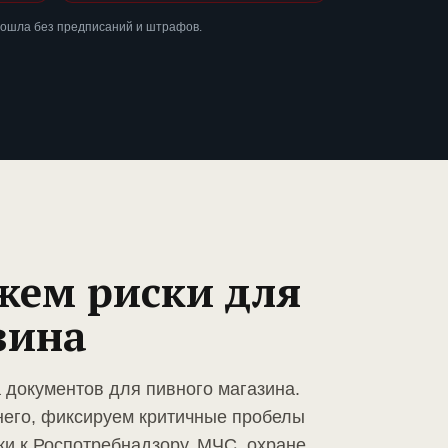
рошла без предписаний и штрафов.
жем риски для
зина
 документов для пивного магазина.
него, фиксируем критичные пробелы
ки к Роспотребнадзору, МЧС, охране