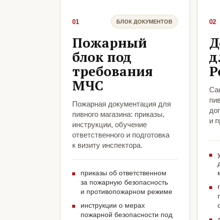
01
02
БЛОК ДОКУМЕНТОВ
Пожарный
Д
блок под
д
требования
Р
МЧС
Са
пив
Пожарная документация для
до
пивного магазина: приказы,
и 
инструкции, обучение
ответственного и подготовка
к визиту инспектора.
приказы об ответственном
за пожарную безопасность
и противопожарном режиме
инструкции о мерах
пожарной безопасности под