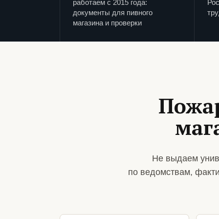
работаем с 2015 года:
Рос
документы для пивного
тру
магазина и проверки
Пожар
маг
Не выдаем унив
по ведомствам, факт