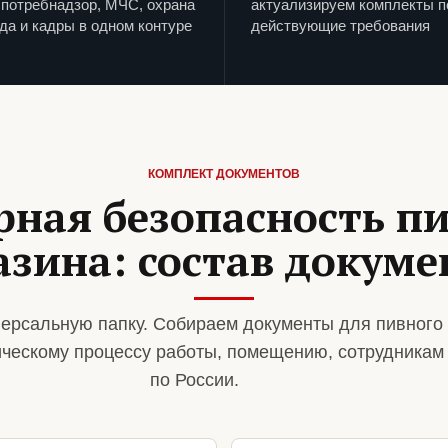
потребнадзор, МЧС, охрана
актуализируем комплекты п
да и кадры в одном контуре
действующие требования
КОМПЛЕКТ ДОКУМЕНТОВ
ная безопасность п
азина: состав докуме
ерсальную папку. Собираем документы для пивного
ическому процессу работы, помещению, сотрудникам
по России.