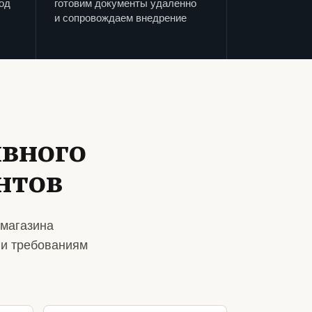
од
готовим документы удаленно
и сопровождаем внедрение
ивного
нтов
 магазина
 и требованиям