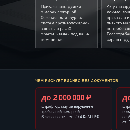
Приказы, инструкции
Актуализир
о мерах пожарной
документац
безопасности, журнал
приказы и и
систем противопожарной
пивного ма
защиты и расчёт
по требова
огнетушителей под ваше
Роспотребн
помещение.
охраны труд
ЧЕМ РИСКУЕТ БИЗНЕС БЕЗ ДОКУМЕНТОВ
до 2 000 000 ₽
до
штраф юрлицу за нарушение
штр
требований пожарной
пож
безопасности - ст. 20.4 КоАП РФ
осо
ст. 