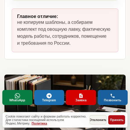
Главное отличие:
не копируем шаблоны, а собираем
комплект под овощную лавку, фактическую
модель работы, сотрудников, помещение
и требования по России.
WhatsApp
Telegram
Заявка
Позвонить
Cookie помогают сайту и формам работать корректно.
Для статистики посещений используем
Отклонить
Принять
Яндекс.Метрику.
Политика