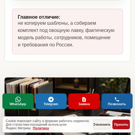
Главное отличие:
не копируем шаблоны, а собираем
комплект под овощную лавку, фактическую
модель работы, сотрудников, помещение
и требования по России.
WhatsApp
Telegram
Заявка
Позвонить
Cookie помогают сайту и формам работать корректно.
Для статистики посещений используем
Отклонить
Принять
Яндекс.Метрику.
Политика