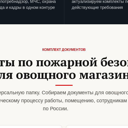
потребнадзор, МЧС, охрана
актуализируем комплекты п
да и кадры в одном контуре
действующие требования
КОМПЛЕКТ ДОКУМЕНТОВ
ты по пожарной безо
ля овощного магази
рсальную папку. Собираем документы для овощного
ическому процессу работы, помещению, сотрудникам
по России.