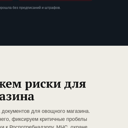
 прошла без предписаний и штрафов.
жем риски для
азина
а документов для овощного магазина.
него, фиксируем критичные пробелы
ки к Роспотребнадзору, МЧС, охране