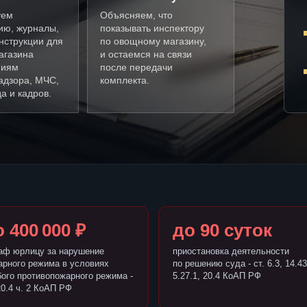
уем
Объясняем, что
ию, журналы,
показывать инспектору
нструкции для
по овощному магазину,
агазина
и остаемся на связи
ниям
после передачи
адзора, МЧС,
комплекта.
а и кадров.
 400 000 ₽
до 90 суток
аф юрлицу за нарушение
приостановка деятельности
арного режима в условиях
по решению суда - ст. 6.3, 14.43
бого противопожарного режима -
5.27.1, 20.4 КоАП РФ
20.4 ч. 2 КоАП РФ