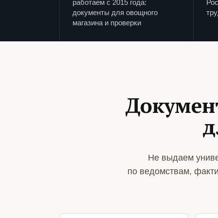
работаем с 2015 года:
Рос
документы для овощного
тру
магазина и проверки
Докумен
д
Не выдаем униве
по ведомствам, факт