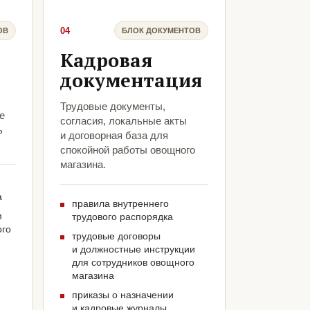
04
ОВ
БЛОК ДОКУМЕНТОВ
Кадровая
документация
Трудовые документы,
е
согласия, локальные акты
ь
и договорная база для
спокойной работы овощного
магазина.
а
правила внутреннего
м
трудового распорядка
ого
трудовые договоры
и должностные инструкции
для сотрудников овощного
магазина
приказы о назначении
и кадровые журналы