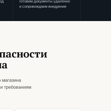
од
готовим документы удаленно
и сопровождаем внедрение
пасности
на
 магазина
 и требованиям