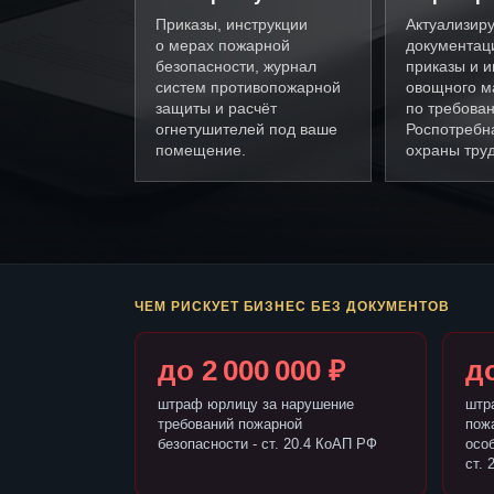
Приказы, инструкции
Актуализир
о мерах пожарной
документац
безопасности, журнал
приказы и и
систем противопожарной
овощного м
защиты и расчёт
по требова
огнетушителей под ваше
Роспотребн
помещение.
охраны труд
ЧЕМ РИСКУЕТ БИЗНЕС БЕЗ ДОКУМЕНТОВ
до 2 000 000 ₽
до
штраф юрлицу за нарушение
штр
требований пожарной
пож
безопасности - ст. 20.4 КоАП РФ
осо
ст. 