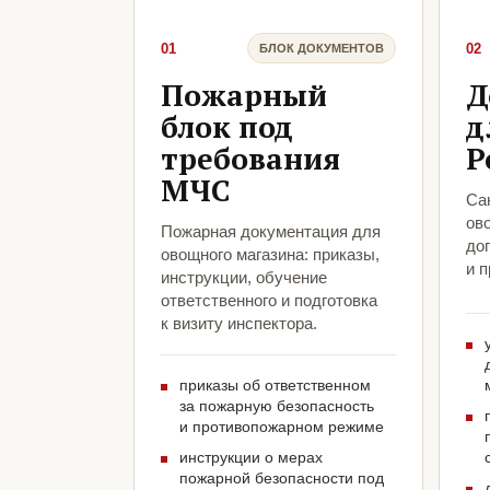
01
02
БЛОК ДОКУМЕНТОВ
Пожарный
Д
блок под
д
требования
Р
МЧС
Са
ов
Пожарная документация для
до
овощного магазина: приказы,
и 
инструкции, обучение
ответственного и подготовка
к визиту инспектора.
приказы об ответственном
за пожарную безопасность
и противопожарном режиме
инструкции о мерах
пожарной безопасности под