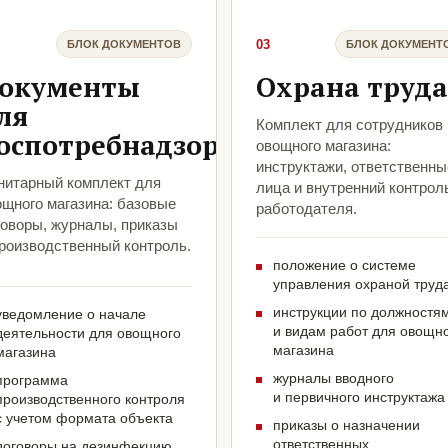
03
БЛОК ДОКУМЕНТОВ
БЛОК ДОКУМЕНТ
окументы
Охрана труда
ля
Комплект для сотрудников
оспотребнадзора
овощного магазина:
инструктажи, ответственны
нитарный комплект для
лица и внутренний контрол
ощного магазина: базовые
работодателя.
говоры, журналы, приказы
производственный контроль.
положение о системе
управления охраной труд
инструкции по должностя
уведомление о начале
и видам работ для овощн
деятельности для овощного
магазина
магазина
журналы вводного
программа
и первичного инструктажа
производственного контроля
с учетом формата объекта
приказы о назначении
ответственных
договоры на дезинфекцию,