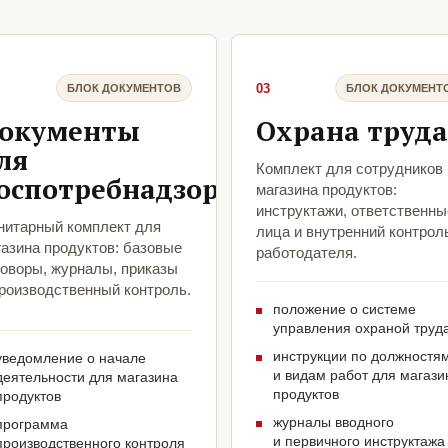
03
БЛОК ДОКУМЕНТОВ
БЛОК ДОКУМЕНТ
окументы
Охрана труда
ля
Комплект для сотрудников
оспотребнадзора
магазина продуктов:
инструктажи, ответственны
нитарный комплект для
лица и внутренний контрол
газина продуктов: базовые
работодателя.
говоры, журналы, приказы
производственный контроль.
положение о системе
управления охраной труд
инструкции по должностя
уведомление о начале
и видам работ для магази
деятельности для магазина
продуктов
продуктов
журналы вводного
программа
и первичного инструктажа
производственного контроля