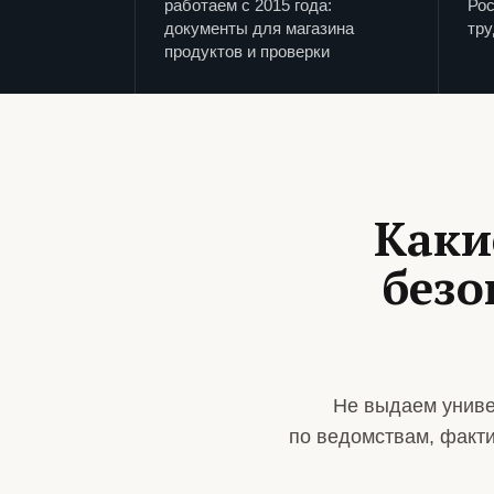
работаем с 2015 года:
Рос
документы для магазина
тру
продуктов и проверки
Каки
безо
Не выдаем униве
по ведомствам, факт