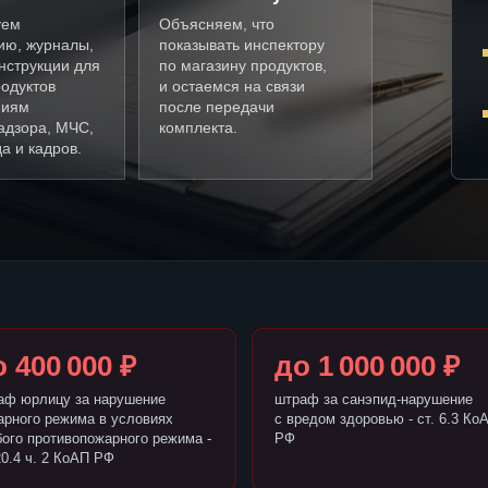
уем
Объясняем, что
ию, журналы,
показывать инспектору
нструкции для
по магазину продуктов,
одуктов
и остаемся на связи
ниям
после передачи
адзора, МЧС,
комплекта.
а и кадров.
 400 000 ₽
до 1 000 000 ₽
аф юрлицу за нарушение
штраф за санэпид-нарушение
арного режима в условиях
с вредом здоровью - ст. 6.3 Ко
бого противопожарного режима -
РФ
20.4 ч. 2 КоАП РФ