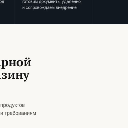
од
готовим документы удаленно
и сопровождаем внедрение
арной
азину
 продуктов
 и требованиям