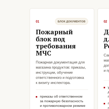
01
02
БЛОК ДОКУМЕНТОВ
Пожарный
Д
блок под
д
требования
Р
МЧС
Са
ма
Пожарная документация для
до
магазина продуктов: приказы,
и 
инструкции, обучение
ответственного и подготовка
к визиту инспектора.
приказы об ответственном
за пожарную безопасность
и противопожарном режиме