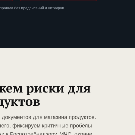
 прошла без предписаний и штрафов.
жем риски для
дуктов
 документов для магазина продуктов.
него, фиксируем критичные пробелы
ки к Роспотребнадзору, МЧС, охране