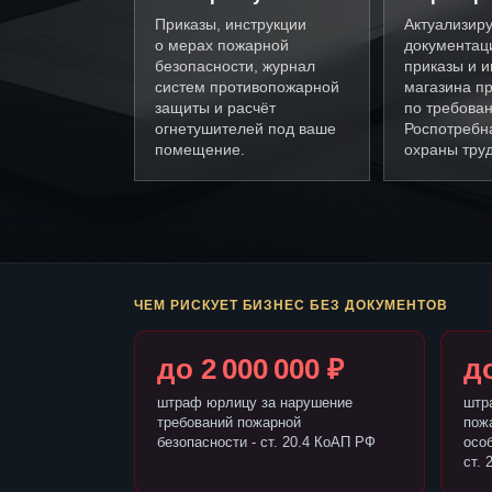
Приказы, инструкции
Актуализир
о мерах пожарной
документац
безопасности, журнал
приказы и и
систем противопожарной
магазина пр
защиты и расчёт
по требова
огнетушителей под ваше
Роспотребн
помещение.
охраны труд
ЧЕМ РИСКУЕТ БИЗНЕС БЕЗ ДОКУМЕНТОВ
до 2 000 000 ₽
до
штраф юрлицу за нарушение
штр
требований пожарной
пож
безопасности - ст. 20.4 КоАП РФ
осо
ст. 