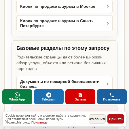
Киоск по продаже шаурмы в Москве
Киоск по продаже шаурмы в Санкт-
Петербурге
Базовые разделы по этому запросу
Родительские страницы дают более широкий
обзор услуги, объекта или региона без лишних
переходов.
Документы по пожарной безопасности
бизнеса
WhatsApp
Telegram
Заявка
Позвонить
Главное отличие:
Cookie помогают сайту и формам работать корректно.
не копируем шаблоны, а собираем
Для статистики посещений используем
Отклонить
Принять
Яндекс.Метрику.
Политика
комплект под киоск по продаже шаурмы,