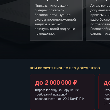
Приказы, инструкции
Актуализир
о мерах пожарной
документац
безопасности, журнал
приказы и и
систем противопожарной
кафе быстр
защиты и расчёт
по требова
огнетушителей под ваше
Роспотребн
помещение.
охраны труд
ЧЕМ РИСКУЕТ БИЗНЕС БЕЗ ДОКУМЕНТОВ
до 2 000 000 ₽
до
штраф юрлицу за нарушение
штр
требований пожарной
пож
безопасности - ст. 20.4 КоАП РФ
осо
ст. 