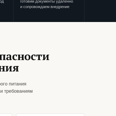
од
готовим документы удаленно
и сопровождаем внедрение
пасности
ания
ого питания
 и требованиям