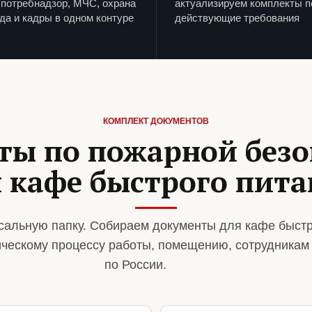
потребнадзор, МЧС, охрана
актуализируем комплекты п
да и кадры в одном контуре
действующие требования
КОМПЛЕКТ ДОКУМЕНТОВ
ты по пожарной безо
 кафе быстрого пит
альную папку. Собираем документы для кафе быстр
ическому процессу работы, помещению, сотрудникам
по России.