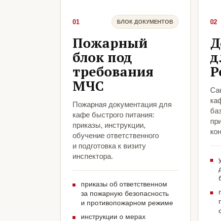
01
02
БЛОК ДОКУМЕНТОВ
Пожарный
Д
блок под
д
требования
Р
МЧС
Са
ка
Пожарная документация для
ба
кафе быстрого питания:
пр
приказы, инструкции,
кон
обучение ответственного
и подготовка к визиту
инспектора.
приказы об ответственном
за пожарную безопасность
и противопожарном режиме
инструкции о мерах