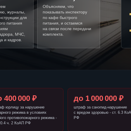
уем
Объясняем, что
ию, журналы,
показывать инспектору
нструкции для
по кафе быстрого
ого питания
питания, и остаемся
ниям
на связи после передачи
адзора, МЧС,
комплекта.
а и кадров.
 400 000 ₽
до 1 000 000 ₽
аф юрлицу за нарушение
штраф за санэпид-нарушение
арного режима в условиях
с вредом здоровью - ст. 6.3 Ко
бого противопожарного режима -
РФ
20.4 ч. 2 КоАП РФ