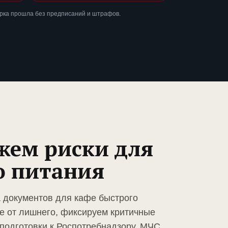
ерка прошла без предписаний и штрафов.
жем риски для
о питания
а документов для кафе быстрого
е от лишнего, фиксируем критичные
подготовки к Роспотребнадзору, МЧС,