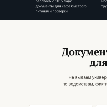
работаем с 2015 года:
Рос
документы для кафе быстрого
тру
питания и проверки
Докумен
для
Не выдаем универс
по ведомствам, факт