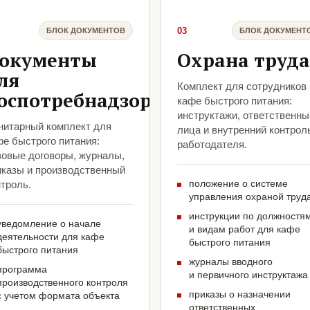
03
БЛОК ДОКУМЕНТОВ
БЛОК ДОКУМЕНТ
окументы
Охрана труда
ля
Комплект для сотрудников
оспотребнадзора
кафе быстрого питания:
инструктажи, ответственны
нитарный комплект для
лица и внутренний контрол
фе быстрого питания:
работодателя.
зовые договоры, журналы,
иказы и производственный
положение о системе
троль.
управления охраной труд
инструкции по должностя
уведомление о начале
и видам работ для кафе
деятельности для кафе
быстрого питания
быстрого питания
журналы вводного
программа
и первичного инструктажа
производственного контроля
приказы о назначении
с учетом формата объекта
ответственных