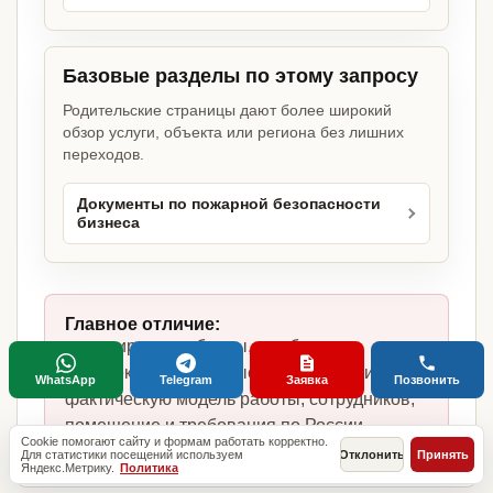
Базовые разделы по этому запросу
Родительские страницы дают более широкий
обзор услуги, объекта или региона без лишних
переходов.
Документы по пожарной безопасности
бизнеса
Главное отличие:
не копируем шаблоны, а собираем
комплект под кафе быстрого обслуживания,
WhatsApp
Telegram
Заявка
Позвонить
фактическую модель работы, сотрудников,
помещение и требования по России.
Cookie помогают сайту и формам работать корректно.
Для статистики посещений используем
Отклонить
Принять
Яндекс.Метрику.
Политика