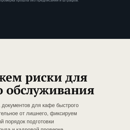
 проверка прошла без предписаний и штрафов.
жем риски для
о обслуживания
а документов для кафе быстрого
тельное от лишнего, фиксируем
й порядок подготовки
руда и кадровой проверке.