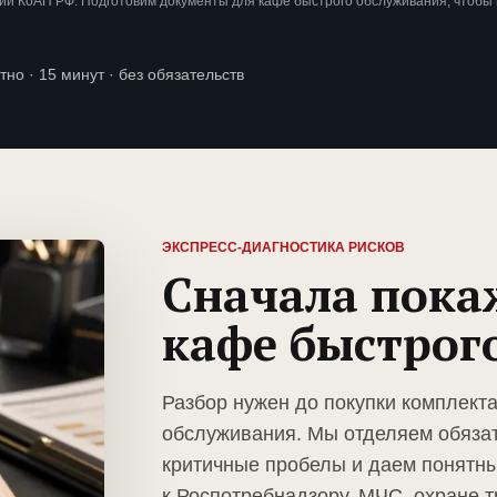
ии КоАП РФ. Подготовим документы для кафе быстрого обслуживания, чтобы
тно · 15 минут · без обязательств
ЭКСПРЕСС-ДИАГНОСТИКА РИСКОВ
Сначала пока
кафе быстрог
Разбор нужен до покупки комплект
обслуживания. Мы отделяем обяза
критичные пробелы и даем понятны
к Роспотребнадзору, МЧС, охране т