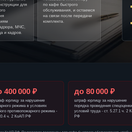
нструкции для
по кафе быстрого
ого
обслуживания, и остаемся
ия
на связи после передачи
ниям
комплекта.
адзора, МЧС,
а и кадров.
 400 000 ₽
до 80 000 ₽
аф юрлицу за нарушение
штраф юрлицу за нарушение
арного режима в условиях
порядка проведения спецоценк
бого противопожарного режима -
условий труда - ст. 5.27.1 ч. 2 
20.4 ч. 2 КоАП РФ
РФ