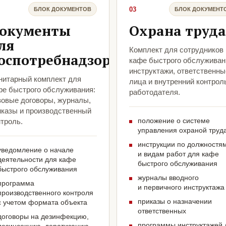
03
БЛОК ДОКУМЕНТОВ
БЛОК ДОКУМЕНТ
окументы
Охрана труда
ля
Комплект для сотрудников
оспотребнадзора
кафе быстрого обслуживан
инструктажи, ответственны
нитарный комплект для
лица и внутренний контрол
фе быстрого обслуживания:
работодателя.
зовые договоры, журналы,
иказы и производственный
положение о системе
троль.
управления охраной труд
инструкции по должностя
уведомление о начале
и видам работ для кафе
деятельности для кафе
быстрого обслуживания
быстрого обслуживания
журналы вводного
программа
и первичного инструктажа
производственного контроля
приказы о назначении
с учетом формата объекта
ответственных
договоры на дезинфекцию,
программы инструктажей 