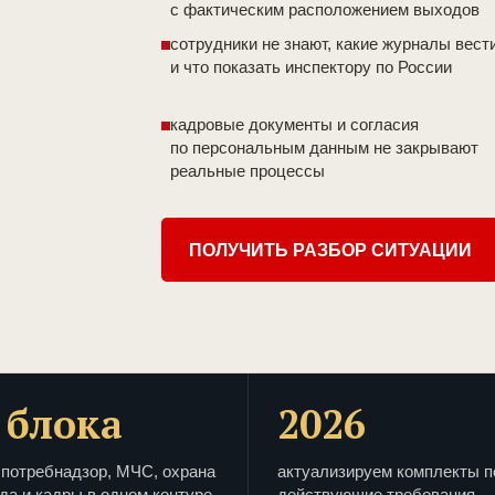
с фактическим расположением выходов
сотрудники не знают, какие журналы вест
и что показать инспектору по России
кадровые документы и согласия
по персональным данным не закрывают
реальные процессы
ПОЛУЧИТЬ РАЗБОР СИТУАЦИИ
 блока
2026
потребнадзор, МЧС, охрана
актуализируем комплекты п
да и кадры в одном контуре
действующие требования