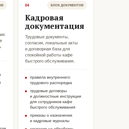
04
ОВ
БЛОК ДОКУМЕНТОВ
Кадровая
документация
ия:
Трудовые документы,
е
согласия, локальные акты
ь
и договорная база для
спокойной работы кафе
быстрого обслуживания.
а
правила внутреннего
м
трудового распорядка
трудовые договоры
и должностные инструкции
для сотрудников кафе
быстрого обслуживания
приказы о назначении
и кадровые журналы
для
согласия на обработку