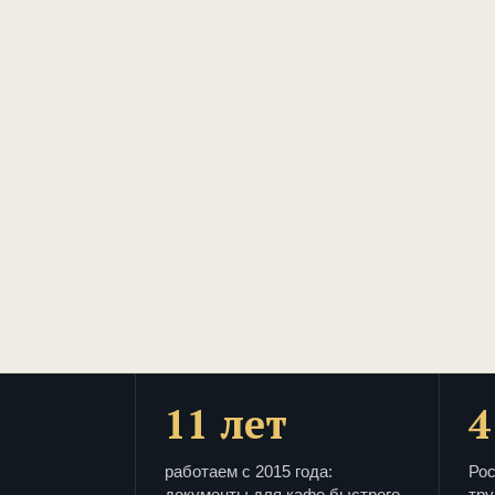
11 лет
4
работаем с 2015 года:
Рос
документы для кафе быстрого
тру