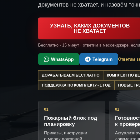
документов не хватает, и назовём точн
УЗНАТЬ, КАКИХ ДОКУМЕНТОВ
НЕ ХВАТАЕТ
Бесплатно · 15 минут · ответим в мессенджере, есл
WhatsApp
Telegram
Ответим за
ДОРАБАТЫВАЕМ БЕСПЛАТНО
КОМПЛЕКТ ПО 
ПОДДЕРЖКА ПО КОМПЛЕКТУ - 1 ГОД
НОВЫЕ ТР
01
02
Пожарный блок под
Готовнос
планировку
к провер
Приказы, инструкции
Актуализир
о мерах пожарной
документац