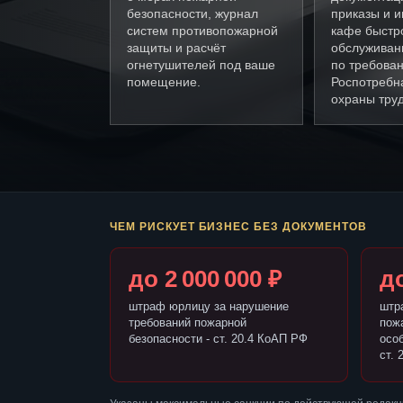
безопасности, журнал
приказы и и
систем противопожарной
кафе быстр
защиты и расчёт
обслуживан
огнетушителей под ваше
по требова
помещение.
Роспотребн
охраны труд
ЧЕМ РИСКУЕТ БИЗНЕС БЕЗ ДОКУМЕНТОВ
до 2 000 000 ₽
до
штраф юрлицу за нарушение
штр
требований пожарной
пож
безопасности - ст. 20.4 КоАП РФ
осо
ст. 