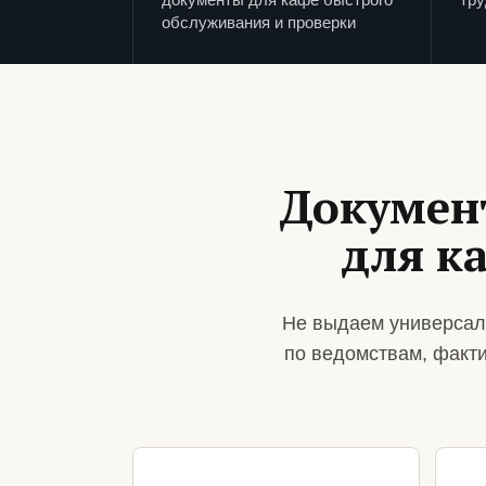
обслуживания и проверки
Докумен
для к
Не выдаем универсал
по ведомствам, факт