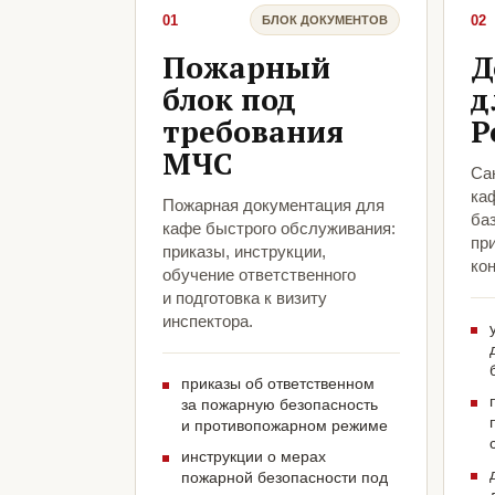
01
02
БЛОК ДОКУМЕНТОВ
Пожарный
Д
блок под
д
требования
Р
МЧС
Са
ка
Пожарная документация для
ба
кафе быстрого обслуживания:
пр
приказы, инструкции,
кон
обучение ответственного
и подготовка к визиту
инспектора.
приказы об ответственном
за пожарную безопасность
и противопожарном режиме
инструкции о мерах
пожарной безопасности под