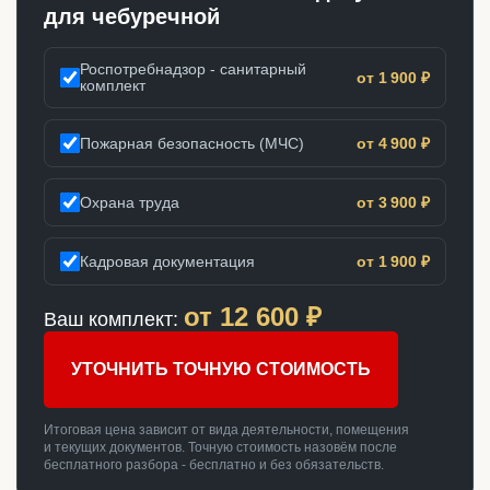
для чебуречной
Роспотребнадзор - санитарный
от 1 900 ₽
комплект
Пожарная безопасность (МЧС)
от 4 900 ₽
Охрана труда
от 3 900 ₽
Кадровая документация
от 1 900 ₽
от
12 600
₽
Ваш комплект:
УТОЧНИТЬ ТОЧНУЮ СТОИМОСТЬ
Итоговая цена зависит от вида деятельности, помещения
и текущих документов. Точную стоимость назовём после
бесплатного разбора - бесплатно и без обязательств.