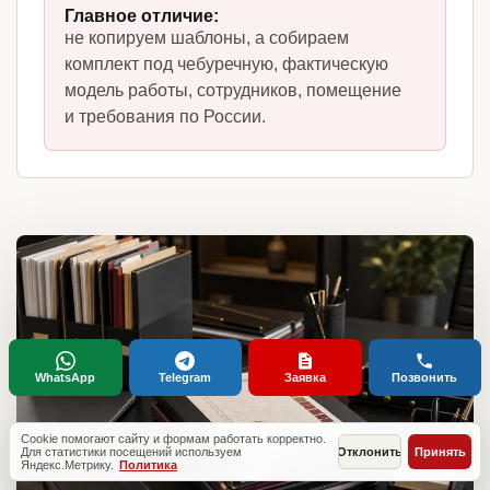
Главное отличие:
не копируем шаблоны, а собираем
комплект под чебуречную, фактическую
модель работы, сотрудников, помещение
и требования по России.
WhatsApp
Telegram
Заявка
Позвонить
Cookie помогают сайту и формам работать корректно.
Для статистики посещений используем
Отклонить
Принять
Яндекс.Метрику.
Политика