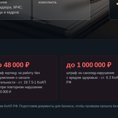
ниям
комплекта.
адзора, МЧС,
а и кадров.
 48 000 ₽
до 1 000 000 ₽
аф юрлицу за работу без
штраф за санэпид-нарушение
домления о начале
с вредом здоровью - ст. 6.3 Ко
ельности - ст. 19.7.5-1 КоАП
РФ
 при повторном нарушении
0 000 ₽
ии КоАП РФ. Подготовим документы для бизнеса, чтобы проверка прошла бе