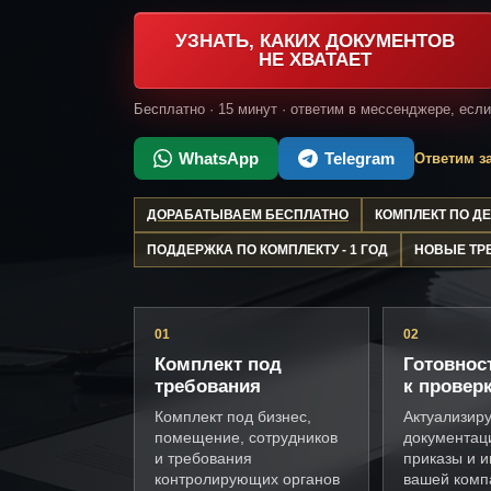
УЗНАТЬ, КАКИХ ДОКУМЕНТОВ
НЕ ХВАТАЕТ
Бесплатно · 15 минут · ответим в мессенджере, есл
WhatsApp
Telegram
Ответим за
ДОРАБАТЫВАЕМ БЕСПЛАТНО
КОМПЛЕКТ ПО 
ПОДДЕРЖКА ПО КОМПЛЕКТУ - 1 ГОД
НОВЫЕ ТР
01
02
Комплект под
Готовнос
требования
к провер
Комплект под бизнес,
Актуализир
помещение, сотрудников
документац
и требования
приказы и и
контролирующих органов
вашей комп