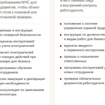
ответственные лица
 требованиям МЧС для
и внутренний контроль
едприятия, чтобы объект
работодателя.
 готов к плановой или
еплановой проверке.
положение о системе
управления охраной труд
приказы и инструкции
инструкции по должностя
по пожарной безопасности
и видам работ для бизнес
журналы инструктажей
журналы вводного
и учета огнетушителей
и первичного инструктажа
расчет огнетушителей
приказы о назначении
и порядок действий при
ответственных
пожаре для бизнеса
программы инструктажей 
программы обучения
новых сотрудников
сотрудников
проверка обязательных
план эвакуации и декларация
документов работодателя
при необходимости
консультация по замечаниям
инспектора