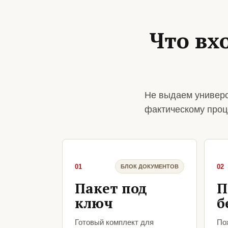
Что вх
Не выдаем универс
фактическому проц
01
02
БЛОК ДОКУМЕНТОВ
Пакет под
П
ключ
б
Готовый комплект для
По