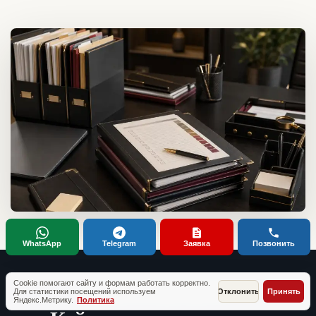
WhatsApp
Telegram
Заявка
Позвонить
Cookie помогают сайту и формам работать корректно.
Для статистики посещений используем
Отклонить
Принять
ТИПОВЫЕ СИТУАЦИИ КЛИЕНТОВ
Яндекс.Метрику.
Политика