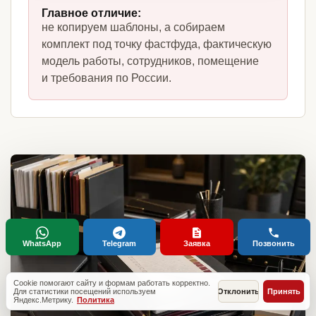
Главное отличие:
не копируем шаблоны, а собираем
комплект под точку фастфуда, фактическую
модель работы, сотрудников, помещение
и требования по России.
WhatsApp
Telegram
Заявка
Позвонить
Cookie помогают сайту и формам работать корректно.
Для статистики посещений используем
Отклонить
Принять
Яндекс.Метрику.
Политика