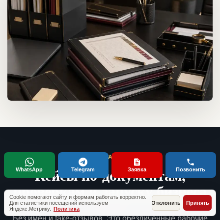
ТИПОВЫЕ СИТУАЦИИ КЛИЕНТОВ
Кейсы по документам,
WhatsApp
Telegram
Заявка
Позвонить
проверкам и запуску бизнеса
Cookie помогают сайту и формам работать корректно.
Для статистики посещений используем
Отклонить
Принять
Яндекс.Метрику.
Политика
Без имен и fake-отзывов. Это обезличенные рабочие