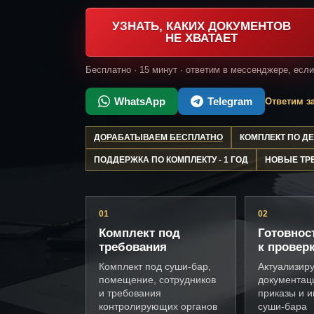
УЗНАТЬ, КАКИХ ДОКУМЕНТОВ
НЕ ХВАТАЕТ
Бесплатно · 15 минут · ответим в мессенджере, есл
WhatsApp
Telegram
Ответим за
ДОРАБАТЫВАЕМ БЕСПЛАТНО
КОМПЛЕКТ ПО 
ПОДДЕРЖКА ПО КОМПЛЕКТУ - 1 ГОД
НОВЫЕ ТР
01
02
Комплект под
Готовнос
требования
к провер
Комплект под суши-бар,
Актуализир
помещение, сотрудников
документац
и требования
приказы и и
контролирующих органов
суши-бара