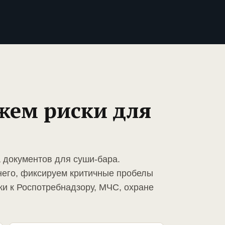
жем риски для
а документов для суши-бара.
него, фиксируем критичные пробелы
ки к Роспотребнадзору, МЧС, охране