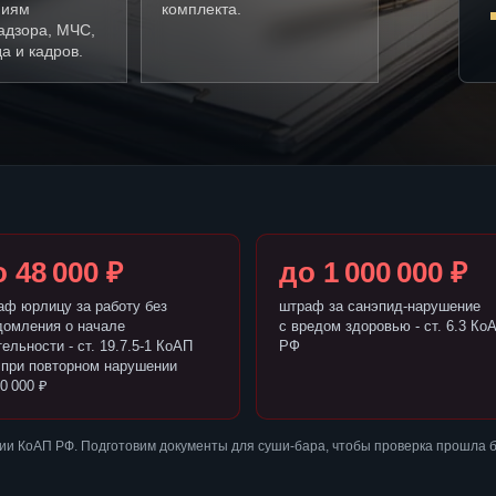
ниям
комплекта.
адзора, МЧС,
а и кадров.
 48 000 ₽
до 1 000 000 ₽
аф юрлицу за работу без
штраф за санэпид-нарушение
домления о начале
с вредом здоровью - ст. 6.3 Ко
ельности - ст. 19.7.5-1 КоАП
РФ
 при повторном нарушении
0 000 ₽
ии КоАП РФ. Подготовим документы для суши-бара, чтобы проверка прошла 