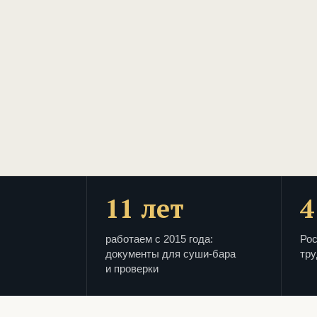
11 лет
4
работаем с 2015 года:
Рос
документы для суши-бара
тру
и проверки