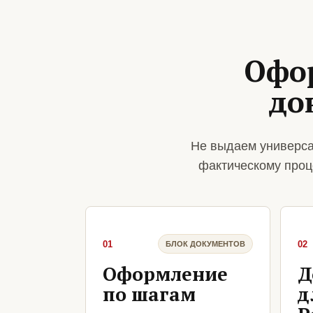
Офо
до
Не выдаем универса
фактическому проц
01
02
БЛОК ДОКУМЕНТОВ
Оформление
Д
по шагам
д