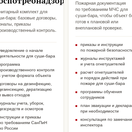
оспотребнадзора
Пожарная документация
по требованиям МЧС для
нитарный комплект для
суши-бара, чтобы объект 
ши-бара: базовые договоры,
готов к плановой или
рналы, приказы
внеплановой проверке.
производственный контроль.
приказы и инструкции
по пожарной безопасност
уведомление о начале
деятельности для суши-бара
журналы инструктажей
и учета огнетушителей
программа
производственного контроля
расчет огнетушителей
с учетом формата объекта
и порядок действий при
пожаре для суши-бара
договоры на дезинфекцию,
дезинсекцию, дератизацию
программы обучения
и вывоз отходов
сотрудников
журналы учета, уборок,
план эвакуации и деклар
дезсредств и осмотров
при необходимости
инструкции и приказы
консультация по замечан
по требованиям СанПиН
инспектора
по России