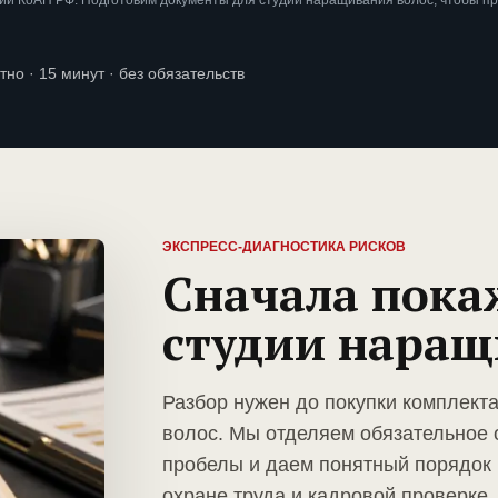
ии КоАП РФ. Подготовим документы для студии наращивания волос, чтобы п
тно · 15 минут · без обязательств
ЭКСПРЕСС-ДИАГНОСТИКА РИСКОВ
Сначала пока
студии наращ
Разбор нужен до покупки комплект
волос. Мы отделяем обязательное 
пробелы и даем понятный порядок 
охране труда и кадровой проверке.