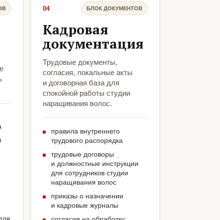
04
ОВ
БЛОК ДОКУМЕНТОВ
Кадровая
документация
:
Трудовые документы,
е
согласия, локальные акты
ь
и договорная база для
спокойной работы студии
наращивания волос.
а
правила внутреннего
м
трудового распорядка
трудовые договоры
и должностные инструкции
для сотрудников студии
наращивания волос
приказы о назначении
и кадровые журналы
для
согласия на обработку