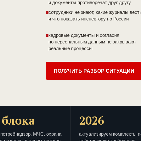
и документы противоречат друг другу
сотрудники не знают, какие журналы вест
и что показать инспектору по России
кадровые документы и согласия
по персональным данным не закрывают
реальные процессы
ПОЛУЧИТЬ РАЗБОР СИТУАЦИИ
 блока
2026
потребнадзор, МЧС, охрана
актуализируем комплекты п
да и кадры в одном контуре
действующие требования