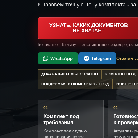
и назовём точную цену комплекта - за 
УЗНАТЬ, КАКИХ ДОКУМЕНТОВ
НЕ ХВАТАЕТ
Бесплатно · 15 минут · ответим в мессенджере, есл
WhatsApp
Telegram
Ответим за
ДОРАБАТЫВАЕМ БЕСПЛАТНО
КОМПЛЕКТ ПО 
ПОДДЕРЖКА ПО КОМПЛЕКТУ - 1 ГОД
НОВЫЕ ТР
01
02
Комплект под
Готовнос
требования
к провер
Комплект под студию
Актуализир
наращивания волос,
документац