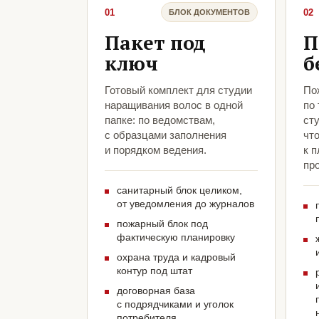
01
02
БЛОК ДОКУМЕНТОВ
Пакет под
П
ключ
б
Готовый комплект для студии
По
наращивания волос в одной
по
папке: по ведомствам,
ст
с образцами заполнения
чт
и порядком ведения.
к 
про
санитарный блок целиком,
от уведомления до журналов
пожарный блок под
фактическую планировку
охрана труда и кадровый
контур под штат
договорная база
с подрядчиками и уголок
потребителя