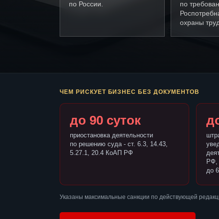
по России.
по требова
Роспотребн
охраны труд
ЧЕМ РИСКУЕТ БИЗНЕС БЕЗ ДОКУМЕНТОВ
до 90 суток
до
приостановка деятельности
штр
по решению суда - ст. 6.3, 14.43,
уве
5.27.1, 20.4 КоАП РФ
деят
РФ,
до 6
Указаны максимальные санкции по действующей редакци