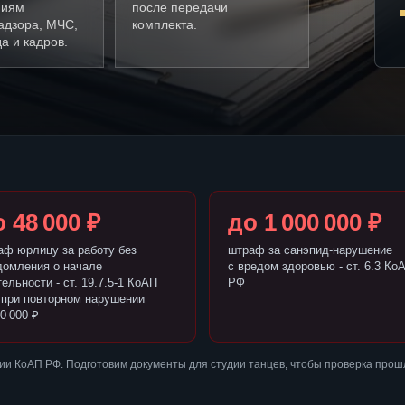
ниям
после передачи
адзора, МЧС,
комплекта.
а и кадров.
 48 000 ₽
до 1 000 000 ₽
аф юрлицу за работу без
штраф за санэпид-нарушение
домления о начале
с вредом здоровью - ст. 6.3 Ко
ельности - ст. 19.7.5-1 КоАП
РФ
 при повторном нарушении
0 000 ₽
и КоАП РФ. Подготовим документы для студии танцев, чтобы проверка прош