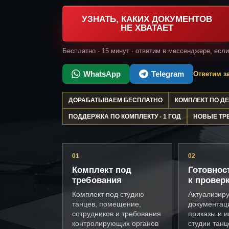
УЗНАТЬ, КАКИХ ДОКУМЕНТОВ
НЕ ХВАТАЕТ
Бесплатно · 15 минут · ответим в мессенджере, есл
WhatsApp
Telegram
Ответим за
ДОРАБАТЫВАЕМ БЕСПЛАТНО
КОМПЛЕКТ ПО 
ПОДДЕРЖКА ПО КОМПЛЕКТУ - 1 ГОД
НОВЫЕ ТР
01
02
Комплект под
Готовнос
требования
к провер
Комплект под студию
Актуализир
танцев, помещение,
документац
сотрудников и требования
приказы и и
контролирующих органов
студии танц