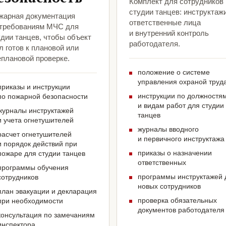
Комплект для сотрудников
студии танцев: инструктажи
жарная документация
ответственные лица
 требованиям МЧС для
и внутренний контроль
удии танцев, чтобы объект
работодателя.
 готов к плановой или
еплановой проверке.
положение о системе
управления охраной труд
приказы и инструкции
инструкции по должностя
по пожарной безопасности
и видам работ для студии
журналы инструктажей
танцев
и учета огнетушителей
журналы вводного
расчет огнетушителей
и первичного инструктажа
и порядок действий при
приказы о назначении
пожаре для студии танцев
ответственных
программы обучения
программы инструктажей 
сотрудников
новых сотрудников
план эвакуации и декларация
проверка обязательных
при необходимости
документов работодателя
консультация по замечаниям
инспектора