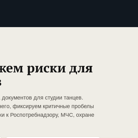
жем риски для
в
 документов для студии танцев.
него, фиксируем критичные пробелы
ки к Роспотребнадзору, МЧС, охране