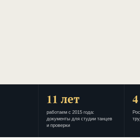
11 лет
4
работаем с 2015 года:
Рос
документы для студии танцев
тру
и проверки