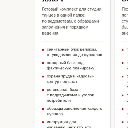
Готовый комплект для студии
По
танцев в одной папке:
по
по ведомствам, с образцами
ст
заполнения и порядком
был
ведения.
вн
санитарный блок целиком,
от уведомления до журналов
пожарный блок под
фактическую планировку
охрана труда и кадровый
контур под штат
договорная база
с подрядчиками и уголок
потребителя
образцы заполнения каждого
журнала
инструкция для
управляющего: кто, что