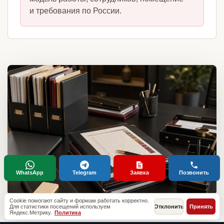
и требования по России.
WhatsApp
Telegram
Заявка
Позвонить
Cookie помогают сайту и формам работать корректно.
Для статистики посещений используем
Отклонить
Принять
Яндекс.Метрику.
Политика